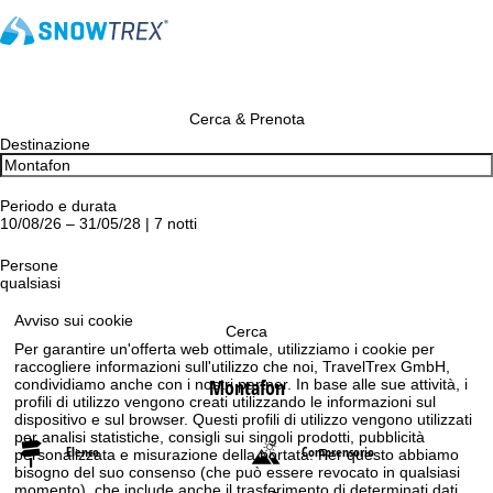
Cerca & Prenota
Destinazione
Periodo e durata
10/08/26 – 31/05/28 | 7 notti
Persone
qualsiasi
Avviso sui cookie
Cerca
Per garantire un'offerta web ottimale, utilizziamo i cookie per
raccogliere informazioni sull'utilizzo che noi, TravelTrex GmbH,
Montafon
condividiamo anche con i nostri partner. In base alle sue attività, i
profili di utilizzo vengono creati utilizzando le informazioni sul
dispositivo e sul browser. Questi profili di utilizzo vengono utilizzati
per analisi statistiche, consigli sui singoli prodotti, pubblicità
Elenco
Comprensorio
personalizzata e misurazione della portata. Per questo abbiamo
bisogno del suo consenso (che può essere revocato in qualsiasi
momento), che include anche il trasferimento di determinati dati