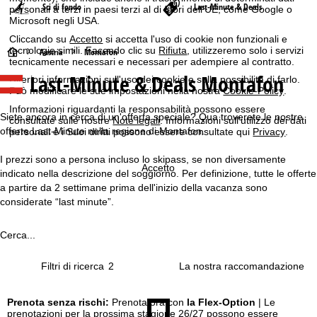
Sci di fondo
Last-Minute & Deals
personali a terzi in paesi terzi al di fuori dell'UE, come Google o
Microsoft negli USA.
Cliccando su
Accetto
si accetta l'uso di cookie non funzionali e
tecnologie simili. Facendo clic su
Rifiuta
, utilizzeremo solo i servizi
H
Austria
Montafon
tecnicamente necessari e necessari per adempiere al contratto.
Last-Minute & Deals Montafon
Ulteriori informazioni sull'uso dei cookie e sulla possibilità di farlo.
o
Può modificare le sue impostazioni nella nostra
Cookie-Policy
.
Informazioni riguardanti la responsabilità possono essere
m
Siete ancora in cerca di un'offerta speciale? Qua troverete le nostre
consultate sulle nostre
Note legali
. Informazioni sull'utilizzo dei dati
offerte Last-Minute nella regione di Montafon.
personali e i Suoi diritti possono essere consultate qui
Privacy
.
e
I prezzi sono a persona incluso lo skipass, se non diversamente
p
Accetto
indicato nella descrizione del soggiorno. Per definizione, tutte le offerte
a partire da 2 settimane prima dell'inizio della vacanza sono
a
considerate “last minute”.
g
Cerca...
e
Filtri di ricerca
2
Prenota senza rischi:
Prenota ora con
la Flex-Option
| Le
prenotazioni per la prossima stagione 26/27 possono essere