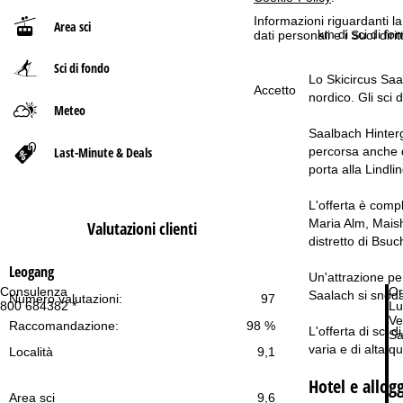
Informazioni riguardanti l
Area sci
p
km di sci di fo
dati personali e i Suoi dir
Sci di fondo
a
Lo Skicircus Saal
Accetto
nordico. Gli sci 
g
Meteo
Saalbach Hinterg
e
Last-Minute & Deals
percorsa anche da
porta alla Lindli
L'offerta è compl
Maria Alm, Maisho
Valutazioni clienti
distretto di Bsuc
Leogang
Un'attrazione per
Consulenza
Or
Saalach si snoda 
Numero valutazioni:
97
800 684382 *
Lu
Ve
Raccomandazione:
98 %
L'offerta di sci 
Sa
varia e di alta qu
Località
9,1
Hotel e allog
Area sci
9,6