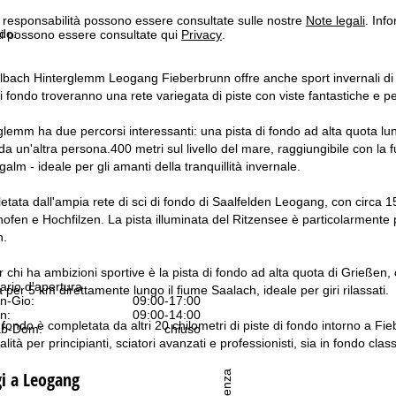
a responsabilità possono essere consultate sulle nostre
Note legali
. Info
ndo:
itti possono essere consultate qui
Privacy
.
bach Hinterglemm Leogang Fieberbrunn offre anche sport invernali di alto
di fondo troveranno una rete variegata di piste con viste fantastiche e p
lemm ha due percorsi interessanti: una pista di fondo ad alta quota lun
 un'altra persona.400 metri sul livello del mare, raggiungibile con la fu
ngalm - ideale per gli amanti della tranquillità invernale.
etata dall'ampia rete di sci di fondo di Saalfelden Leogang, con circa 150
fen e Hochfilzen. La pista illuminata del Ritzensee è particolarmente pop
h.
 chi ha ambizioni sportive è la pista di fondo ad alta quota di Grießen, 
ario d'apertura
per 5 km direttamente lungo il fiume Saalach, ideale per giri rilassati.
n-Gio:
09:00-17:00
n:
09:00-14:00
di fondo è completata da altri 20 chilometri di piste di fondo intorno a F
b-Dom:
chiuso
alità per principianti, sciatori avanzati e professionisti, sia in fondo clas
gi a Leogang