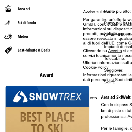
Area sci
p
Punto più alto:
Avviso sui cookie
Per garantire un'offerta we
Sci di fondo
a
Punto più bass
GmbH, condividiamo anche co
informazioni sul dispositivo
prodotti, pubblicità pers
g
Quota di localit
Meteo
essere revocato in qualsias
al di fuori dell'UE, come 
Impianti di risal
e
Last-Minute & Deals
Cliccando su
Accetto
si ac
servizi tecnicamente nece
Telecabine:
Ulteriori informazioni sull
Cookie-Policy
.
Seggiovie:
Award
Informazioni riguardanti l
dati personali e i Suoi dir
Skilift:
Area sci
SkiWelt 
Accetto
Con lo skipass S
km di piste di tut
professionisti. A
Per le famiglie, 