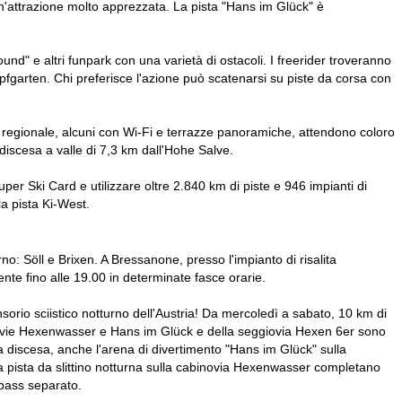
un'attrazione molto apprezzata. La pista "Hans im Glück" è
ound" e altri funpark con una varietà di ostacoli. I freerider troveranno
opfgarten. Chi preferisce l'azione può scatenarsi su piste da corsa con
na regionale, alcuni con Wi-Fi e terrazze panoramiche, attendono coloro
iscesa a valle di 7,3 km dall'Hohe Salve.
er Ski Card e utilizzare oltre 2.840 km di piste e 946 impianti di
la pista Ki-West.
no: Söll e Brixen. A Bressanone, presso l'impianto di risalita
ente fino alle 19.00 in determinate fasce orarie.
ensorio sciistico notturno dell'Austria! Da mercoledì a sabato, 10 km di
binovie Hexenwasser e Hans im Glück e della seggiovia Hexen 6er sono
 da discesa, anche l'arena di divertimento "Hans im Glück" sulla
 la pista da slittino notturna sulla cabinovia Hexenwasser completano
ipass separato.