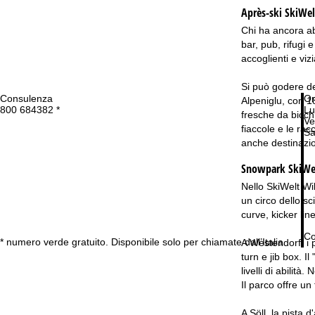
Après-ski SkiWelt
Chi ha ancora abb
bar, pub, rifugi 
accoglienti e viz
Si può godere de
Consulenza
Or
Alpeniglu, con 1
800 684382 *
Lu
fresche da bicchi
Ve
fiaccole e le rac
Sa
anche destinazion
Snowpark SkiWelt
Nello SkiWelt Wil
un circo dello sci
curve, kicker lin
Co
* numero verde gratuito. Disponibile solo per chiamate dall’Italia
A Westendorf, i p
turn e jib box. I
livelli di abilità
Il parco offre un
A Söll, la pista