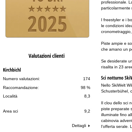
professionale. L
particolarmente 
I freestyler e i 
le condizioni ide
cronometraggio, p
Piste ampie e so
che amano un po'
Valutazioni clienti
Se desiderate un
risalita in 23 ar
Kirchbichl
Sci notturno
SkiW
Numero valutazioni:
174
Nello SkiWelt Wil
Raccomandazione:
98 %
Schusterbühel, ci
Località
8,3
Il clou dello sci
piste preparate 
Area sci
9,2
illuminate fino a
cabinovia adventu
Dettagli
l'offerta serale.