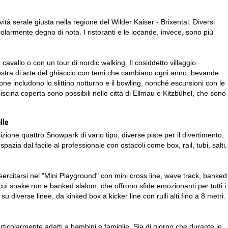
tà serale giusta nella regione del Wilder Kaiser - Brixental. Diversi
ticolarmente degno di nota. I ristoranti e le locande, invece, sono più
vallo o con un tour di nordic walking. Il cosiddetto villaggio
mostra di arte del ghiaccio con temi che cambiano ogni anno, bevande
gione includono lo slittino notturno e il bowling, nonché escursioni con le
iscina coperta sono possibili nelle città di Ellmau e Kitzbühel, che sono
lle
izione quattro Snowpark di vario tipo, diverse piste per il divertimento,
rta spazia dal facile al professionale con ostacoli come box, rail, tubi, salti,
 esercitarsi nel "Mini Playground" con mini cross line, wave track, banked
 cui snake run e banked slalom, che offrono sfide emozionanti per tutti i
 su diverse linee, da kinked box a kicker line con rulli alti fino a 8 metri.
rticolarmente adatti a bambini e famiglie. Sia di giorno che durante le