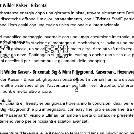
 Wilder Kaiser - Brixental
astanza energia dopo una giornata in pista, troverà sicuramente l'attivi
e discoteche offrono il miglior intrattenimento, con il "Brixner Stadl" par
iano i loro ospiti con una cucina tipica regionale e internazionale.
l magnifico paesaggio invernale con una lunga escursione invernale, a ca
ario d'apertura
8 igloo presso la stazione di montagna di Hochbrixen, vi invita a una 
n-Gio:
09:00-17:00
eri di ghiaccio, un solarium, un bar e molto altro. Altre attività nella re
n:
09:00-14:00
chette da neve. Pattinaggio su ghiaccio, curling o anche una visita alla p
b-Dom:
chiuso
i eccellenti per i nottambuli e gli amanti dello shopping.
 Wilder Kaiser - Brixental:
Big & Mini Playground, Kaiserpark, Hexenwe
Consulenza
der Kaiser - Brixental, gli appassionati di sport invernali hanno a dispos
 e altre piste speciali per l'avventura - per tutti i livelli di abilità. L'offe
e, bonk e molto altro ancora.
ntattaci
rincipianti e i freestyler più giovani troveranno le condizioni ideali per
l "Big Playground" è più impegnativo, con easy line, pro e super line, tra
. Nel "Kaiserpark", vicino a Ellmau, un'ampia varietà di ostacoli è presente
 terreno vario per principianti e sciatori avanzati.
 d'avventura "Hexenwelle" e il percorso tematico "Hans im Glück" sono pa