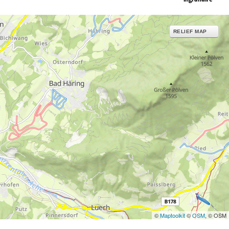
RELIEF MAP
©
Maptoolkit
©
OSM
, © OSM