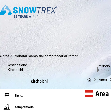
Abbonati alla nostra Newsletter e sii tra i primi a scoprire le 
Cerca & Prenota
Ricerca del comprensorio
Preferiti
Destinazione
Periodo 
10/08/26
H
Austria
Kirchbichl
o
Area 
Elenco
m
Comprensorio
e