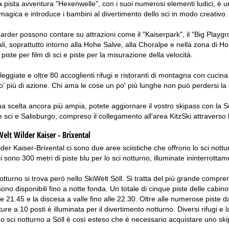
a pista avventura "Hexenwelle", con i suoi numerosi elementi ludici, è 
magica e introduce i bambini al divertimento dello sci in modo creativo.
boarder possono contare su attrazioni come il "Kaiserpark", il "Big Playgr
ali, soprattutto intorno alla Hohe Salve, alla Choralpe e nella zona di H
iste per film di sci e piste per la misurazione della velocità.
leggiate e oltre 80 accoglienti rifugi e ristoranti di montagna con cuci
 più di azione. Chi ama le cose un po' più lunghe non può perdersi la d
a scelta ancora più ampia, potete aggiornare il vostro skipass con la Sup
ee sci e Salisburgo, compreso il collegamento all'area KitzSki attraverso 
elt Wilder Kaiser - Brixental
der Kaiser-Brixental ci sono due aree sciistiche che offrono lo sci nottur
 sono 300 metri di piste blu per lo sci notturno, illuminate ininterrottam
 notturno si trova però nello SkiWelt Söll. Si tratta del più grande compr
sono disponibili fino a notte fonda. Un totale di cinque piste delle ca
lle 21.45 e la discesa a valle fino alle 22.30. Oltre alle numerose piste
re a 10 posti è illuminata per il divertimento notturno. Diversi rifugi e
 Lo sci notturno a Söll è così esteso che è necessario acquistare uno sk