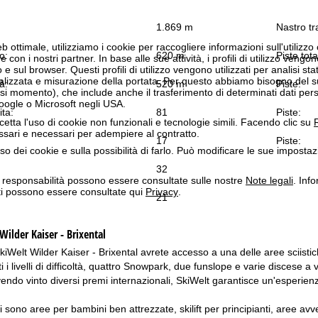
1.869 m
Nastro tr
b ottimale, utilizziamo i cookie per raccogliere informazioni sull'utilizzo
o:
620 m
Piste tota
n i nostri partner. In base alle sue attività, i profili di utilizzo vengono
 e sul browser. Questi profili di utilizzo vengono utilizzati per analisi stat
onalizzata e misurazione della portata. Per questo abbiamo bisogno del
à:
520 m
Piste:
i momento), che include anche il trasferimento di determinati dati person
Google o Microsoft negli USA.
ita:
81
Piste:
cetta l'uso di cookie non funzionali e tecnologie simili. Facendo clic su
R
ssari e necessari per adempiere al contratto.
17
Piste:
'uso dei cookie e sulla possibilità di farlo. Può modificare le sue impostaz
32
a responsabilità possono essere consultate sulle nostre
Note legali
. Info
itti possono essere consultate qui
Privacy
.
21
Wilder Kaiser - Brixental
kiWelt Wilder Kaiser - Brixental avrete accesso a una delle aree sciistic
ti i livelli di difficoltà, quattro Snowpark, due funslope e varie discese a va
vendo vinto diversi premi internazionali, SkiWelt garantisce un'esperienza 
ci sono aree per bambini ben attrezzate, skilift per principianti, aree 