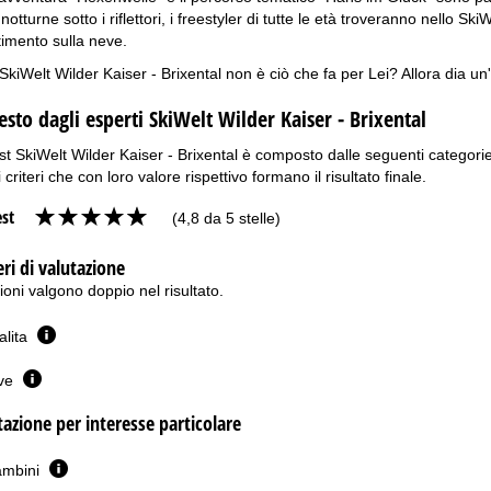
notturne sotto i riflettori, i freestyler di tutte le età troveranno nello Ski
rtimento sulla neve.
kiWelt Wilder Kaiser - Brixental non è ciò che fa per Lei? Allora dia un
testo dagli esperti SkiWelt Wilder Kaiser - Brixental
est SkiWelt Wilder Kaiser - Brixental è composto dalle seguenti categorie: 
i criteri che con loro valore rispettivo formano il risultato finale.
est
(4,8 da 5 stelle)
eri di valutazione
oni valgono doppio nel risultato.
salita
eve
utazione per interesse particolare
ambini