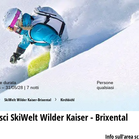
nostre offerte migliori!
e durata
Persone
 – 31/05/28 | 7 notti
qualsiasi
SkiWelt Wilder Kaiser-Brixental
Kirchbichl
sci
SkiWelt Wilder Kaiser - Brixental
Info sull'area sc