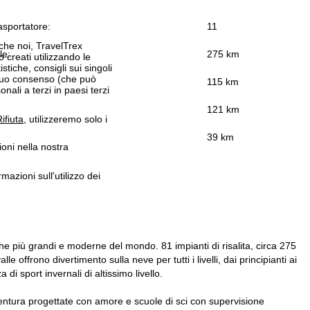
asportatore:
11
 che noi, TravelTrex
le:
275 km
 creati utilizzando le
istiche, consigli sui singoli
 suo consenso (che può
115 km
ali a terzi in paesi terzi
121 km
ifiuta
, utilizzeremo solo i
39 km
ioni nella nostra
rmazioni sull'utilizzo dei
he più grandi e moderne del mondo. 81 impianti di risalita, circa 275
lle offrono divertimento sulla neve per tutti i livelli, dai principianti ai
di sport invernali di altissimo livello.
avventura progettate con amore e scuole di sci con supervisione