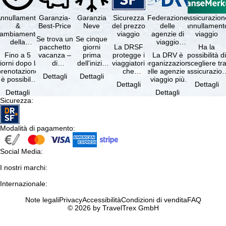
nnullamento
Garanzia-
Garanzia
Sicurezza
Federazione
Assicurazion
&
Best-Price
Neve
del prezzo
delle
annullament
cambiamento
viaggio
agenzie di
viaggio
Se trova un
Se cinque
della
viaggio
pacchetto
giorni
La DRSF
Ha la
prenotazione
tedesche
Fino a 5
vacanza –
prima
protegge i
La DRV è
possibilità d
gratuiti
iorni dopo la
di
dell'inizio
viaggiatori
l'organizzazione
scegliere tr
prenotazione
disponibilità
del suo
che
delle agenzie di
l'assicurazio
Dettagli
Dettagli
è possibile
e servizi
soggiorno
prenotano
viaggio più
annullament
Dettagli
Dettagli
annullare
inclusi
(giorno di
un
grande in
viaggio
Dettagli
Dettagli
ratuitamente
uguali –
arrivo),
pacchetto
Germania.
(compresa 
Sicurezza
:
il …
presso …
per …
vacanze o
Criteri …
servizi di …
Modalità di pagamento
:
Social Media
:
I nostri marchi
:
Internazionale
:
Note legali
Privacy
Accessibilità
Condizioni di vendita
FAQ
© 2026 by TravelTrex GmbH