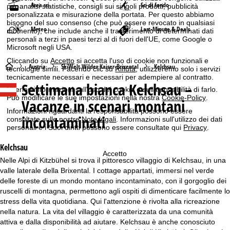
Area sci
Sci di fondo
per analisi statistiche, consigli sui singoli prodotti, pubblicità
personalizzata e misurazione della portata. Per questo abbiamo
bisogno del suo consenso (che può essere revocato in qualsiasi
Meteo
Last-Minute & Deals
momento), che include anche il trasferimento di determinati dati
personali a terzi in paesi terzi al di fuori dell'UE, come Google o
Microsoft negli USA.
Cliccando su
Accetto
si accetta l'uso di cookie non funzionali e
H
Austria
SkiWelt Wilder Kaiser-Brixental
Kelchsau
tecnologie simili. Facendo clic su
Rifiuta
, utilizzeremo solo i servizi
tecnicamente necessari e necessari per adempiere al contratto.
Settimana bianca
Kelchsau –
o
Ulteriori informazioni sull'uso dei cookie e sulla possibilità di farlo.
Può modificare le sue impostazioni nella nostra
Cookie-Policy
.
Vacanze in scenari montani
m
Informazioni riguardanti la responsabilità possono essere
incontaminati
consultate sulle nostre
Note legali
. Informazioni sull'utilizzo dei dati
personali e i Suoi diritti possono essere consultate qui
Privacy
.
e
Kelchsau
p
Accetto
Nelle Alpi di Kitzbühel si trova il pittoresco villaggio di Kelchsau, in una
valle laterale della Brixental. I cottage appartati, immersi nel verde
a
delle foreste di un mondo montano incontaminato, con il gorgoglio dei
ruscelli di montagna, permettono agli ospiti di dimenticare facilmente lo
g
stress della vita quotidiana. Qui l'attenzione è rivolta alla ricreazione
nella natura. La vita del villaggio è caratterizzata da una comunità
e
attiva e dalla disponibilità ad aiutare. Kelchsau è anche conosciuto