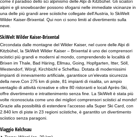
come il paradiso dello sci alpinismo delle Alpi di Kitzbühel. Gli sciatori
alpini e gli snowboarder possono sfogarsi nelle immediate vicinanze in
una delle più grandi aree sciistiche collegate dell'Austria, lo SkiWelt
Wilder Kaiser-Brixental. Qui non ci sono limiti al divertimento sulla
neve.
SkiWelt Wilder Kaiser-Brixental
Circondata dalle montagne del Wilder Kaiser, nel cuore delle Alpi di
Kitzbühel, la SkiWelt Wilder Kaiser – Brixental è uno dei comprensori
sciistici più grandi e moderni al mondo, comprendendo le località di
Brixen im Thale, Bad Häring, Ellmau, Going, Hopfgarten, Itter, Söll,
Westendorf, Wörgl, Kirchbichl e Scheffau. Dotata di modernissimi
impianti di innevamento artificiale, garantisce un’elevata sicurezza
della neve.Con 275 km di piste, 81 impianti di risalita, un ampio
ventaglio di attività ricreative e oltre 80 ristoranti e locali Après-Ski,
offre divertimento e intrattenimento senza fine. La SkiWelt è stata più
volte riconosciuta come uno dei migliori comprensori sciistici al mondo!
Grazie alla possibilità di estendere l’accesso alla Super Ski Card, con
2.840 km di piste in 23 regioni sciistiche, è garantito un divertimento
sciistico senza paragoni.
Viaggio Kelchsau
Treno: Wörgl (ca. 20 km)