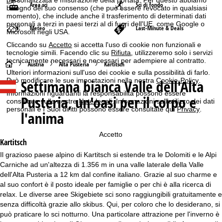
Area sci
Sci di fondo
bisogno del suo consenso (che può essere revocato in qualsiasi
momento), che include anche il trasferimento di determinati dati
personali a terzi in paesi terzi al di fuori dell'UE, come Google o
Meteo
Last-Minute & Deals
Microsoft negli USA.
Cliccando su
Accetto
si accetta l'uso di cookie non funzionali e
tecnologie simili. Facendo clic su
Rifiuta
, utilizzeremo solo i servizi
tecnicamente necessari e necessari per adempiere al contratto.
H
Austria
Alta Pusteria
Kartitsch
Ulteriori informazioni sull'uso dei cookie e sulla possibilità di farlo.
Settimana bianca
Valle dell'Alta
Può modificare le sue impostazioni nella nostra
Cookie-Policy
.
o
Informazioni riguardanti la responsabilità possono essere
Pusteria, un'oasi per il corpo e
consultate sulle nostre
Note legali
. Informazioni sull'utilizzo dei dati
m
personali e i Suoi diritti possono essere consultate qui
Privacy
.
l'anima
e
Accetto
Kartitsch
p
Il grazioso paese alpino di Kartitsch si estende tra le Dolomiti e le Alpi
Carniche ad un'altezza di 1.356 m in una valle laterale della Valle
a
dell'Alta Pusteria a 12 km dal confine italiano. Grazie al suo charme e
al suo confort è il posto ideale per famiglie o per chi è alla ricerca di
g
relax. Le diverse aree
Skigebiete
sci sono raggiungibili gratuitamente e
senza difficoltà grazie allo skibus. Qui, per coloro che lo desiderano, si
e
può praticare lo sci notturno. Una particolare attrazione per l'inverno è