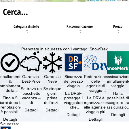
Cerca…
Categoria di stelle
Raccomandazione
Prezzo
Prenotate in sicurezza con i vantaggi SnowTrex
nnullamento
Garanzia-
Garanzia
Sicurezza
Federazione
Assicurazion
&
Best-Price
Neve
del prezzo
delle
annullament
cambiamento
viaggio
agenzie di
viaggio
Se trova un
Se cinque
della
viaggio
pacchetto
giorni
La DRSF
Ha la
prenotazione
tedesche
Fino a 5
vacanza –
prima
protegge i
La DRV è
possibilità d
gratuiti
iorni dopo la
di
dell'inizio
viaggiatori
l'organizzazione
scegliere tr
prenotazione
disponibilità
del suo
che
delle agenzie di
l'assicurazio
Dettagli
Dettagli
è possibile
e servizi
soggiorno
prenotano
viaggio più
annullament
Dettagli
Dettagli
annullare
inclusi
(giorno di
un
grande in
viaggio
Dettagli
Dettagli
ratuitamente
uguali –
arrivo),
pacchetto
Germania.
(compresa 
Sicurezza
:
il …
presso …
per …
vacanze o
Criteri …