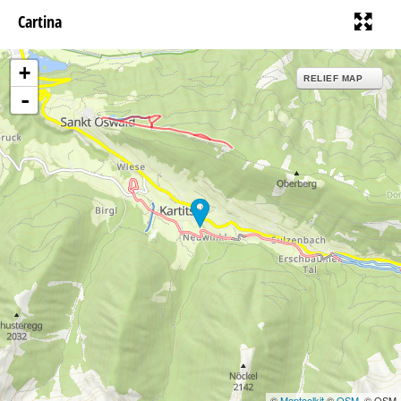
Cartina
+
RELIEF MAP
-
©
Maptoolkit
©
OSM
, © OSM