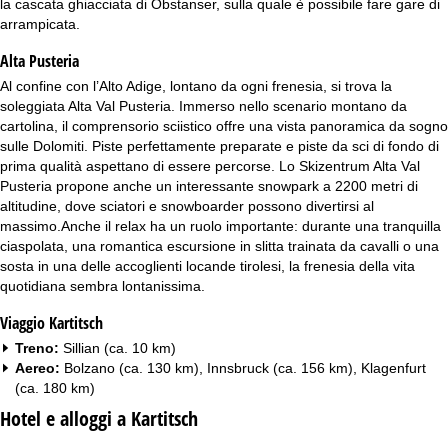
la cascata ghiacciata di Obstanser, sulla quale è possibile fare gare di
arrampicata.
Alta Pusteria
Al confine con l’Alto Adige, lontano da ogni frenesia, si trova la
soleggiata Alta Val Pusteria. Immerso nello scenario montano da
cartolina, il comprensorio sciistico offre una vista panoramica da sogno
sulle Dolomiti. Piste perfettamente preparate e piste da sci di fondo di
prima qualità aspettano di essere percorse. Lo Skizentrum Alta Val
Pusteria propone anche un interessante snowpark a 2200 metri di
altitudine, dove sciatori e snowboarder possono divertirsi al
massimo.Anche il relax ha un ruolo importante: durante una tranquilla
ciaspolata, una romantica escursione in slitta trainata da cavalli o una
sosta in una delle accoglienti locande tirolesi, la frenesia della vita
quotidiana sembra lontanissima.
Viaggio Kartitsch
Treno:
Sillian (ca. 10 km)
Aereo:
Bolzano (ca. 130 km), Innsbruck (ca. 156 km), Klagenfurt
(ca. 180 km)
Hotel e alloggi a Kartitsch