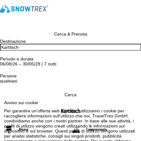
Cerca & Prenota
Destinazione
Periodo e durata
06/08/26 – 30/05/28 | 7 notti
Persone
qualsiasi
Cerca
Avviso sui cookie
Kartitsch
Per garantire un'offerta web ottimale, utilizziamo i cookie per
raccogliere informazioni sull'utilizzo che noi, TravelTrex GmbH,
condividiamo anche con i nostri partner. In base alle sue attività, i
profili di utilizzo vengono creati utilizzando le informazioni sul
Elenco
Comprensorio
dispositivo e sul browser. Questi profili di utilizzo vengono utilizzati
per analisi statistiche, consigli sui singoli prodotti, pubblicità
personalizzata e misurazione della portata. Per questo abbiamo