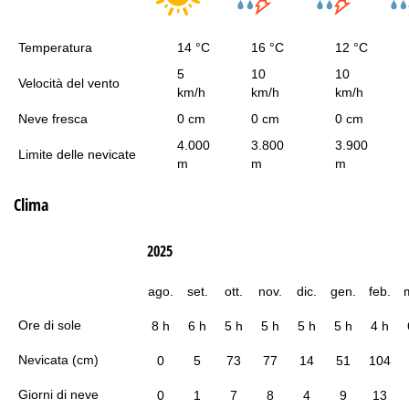
Temperatura
14 °C
16 °C
12 °C
5
10
10
Velocità del vento
km/h
km/h
km/h
Neve fresca
0 cm
0 cm
0 cm
4.000
3.800
3.900
Limite delle nevicate
m
m
m
Clima
2025
ago.
set.
ott.
nov.
dic.
gen.
feb.
Ore di sole
8 h
6 h
5 h
5 h
5 h
5 h
4 h
Nevicata (cm)
0
5
73
77
14
51
104
Giorni di neve
0
1
7
8
4
9
13