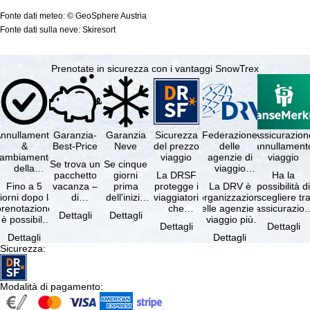
Fonte dati meteo: © GeoSphere Austria
Fonte dati sulla neve: Skiresort
Prenotate in sicurezza con i vantaggi SnowTrex
nnullamento
Garanzia-
Garanzia
Sicurezza
Federazione
Assicurazion
&
Best-Price
Neve
del prezzo
delle
annullament
cambiamento
viaggio
agenzie di
viaggio
Se trova un
Se cinque
della
viaggio
pacchetto
giorni
La DRSF
Ha la
prenotazione
tedesche
Fino a 5
vacanza –
prima
protegge i
La DRV è
possibilità d
gratuiti
iorni dopo la
di
dell'inizio
viaggiatori
l'organizzazione
scegliere tr
prenotazione
disponibilità
del suo
che
delle agenzie di
l'assicurazio
Dettagli
Dettagli
è possibile
e servizi
soggiorno
prenotano
viaggio più
annullament
Dettagli
Dettagli
annullare
inclusi
(giorno di
un
grande in
viaggio
Dettagli
Dettagli
ratuitamente
uguali –
arrivo),
pacchetto
Germania.
(compresa 
Sicurezza
:
il …
presso …
per …
vacanze o
Criteri …
servizi di …
Modalità di pagamento
: