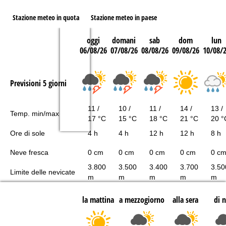
Stazione meteo in quota
Stazione meteo in paese
oggi
domani
sab
dom
lun
06/08/26
07/08/26
08/08/26
09/08/26
10/08/
Previsioni 5 giorni
11 /
10 /
11 /
14 /
13 /
Temp. min/max
17 °C
15 °C
18 °C
21 °C
20 °
Ore di sole
4 h
4 h
12 h
12 h
8 h
Neve fresca
0 cm
0 cm
0 cm
0 cm
0 c
3.800
3.500
3.400
3.700
3.50
Limite delle nevicate
m
m
m
m
m
la mattina
a mezzogiorno
alla sera
di 