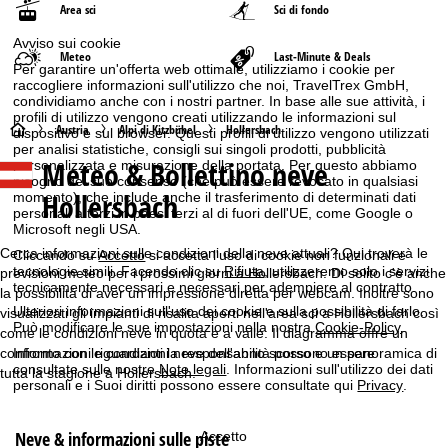
Area sci
Sci di fondo
Avviso sui cookie
Meteo
Last-Minute & Deals
Per garantire un'offerta web ottimale, utilizziamo i cookie per
raccogliere informazioni sull'utilizzo che noi, TravelTrex GmbH,
condividiamo anche con i nostri partner. In base alle sue attività, i
profili di utilizzo vengono creati utilizzando le informazioni sul
H
Austria
Alpi di Kitzbühel
Hollersbach
dispositivo e sul browser. Questi profili di utilizzo vengono utilizzati
per analisi statistiche, consigli sui singoli prodotti, pubblicità
Meteo & Bollettino neve
personalizzata e misurazione della portata. Per questo abbiamo
o
bisogno del suo consenso (che può essere revocato in qualsiasi
Hollersbach
momento), che include anche il trasferimento di determinati dati
m
personali a terzi in paesi terzi al di fuori dell'UE, come Google o
Microsoft negli USA.
e
Cerca informazioni sulle condizioni della neve attuali? Qui troverà le
Cliccando su
Accetto
si accetta l'uso di cookie non funzionali e
tecnologie simili. Facendo clic su
Rifiuta
, utilizzeremo solo i servizi
previsioni meteo per i prossimi giorni a Hollersbach. Di solito c'è anche
tecnicamente necessari e necessari per adempiere al contratto.
p
la possibilità di aver un impressione diretta per webcam. Inoltre sono
Ulteriori informazioni sull'uso dei cookie e sulla possibilità di farlo.
visualizzati gli impianti di risalita aperti nell'area sci a Hollersbach così
Può modificare le sue impostazioni nella nostra
Cookie-Policy
.
come le condizioni neve in quota e a valle. Il diagramma offre un
a
confronto con le condizioni neve dell'anno scorso e un panoramica di
Informazioni riguardanti la responsabilità possono essere
consultate sulle nostre
Note legali
. Informazioni sull'utilizzo dei dati
tutta la stagione a Hollersbach.
g
personali e i Suoi diritti possono essere consultate qui
Privacy
.
e
Neve & informazioni sulle piste
Accetto