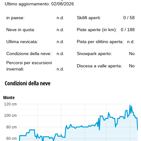
Ultimo aggiornamento: 02/08/2026
in paese:
n.d.
Skilift aperti:
0 / 58
Neve in quota:
n.d.
Piste aperte (in km):
0 / 188
Ultima nevicata:
n.d.
Pista per slittino aperta:
n.d.
Condizione della neve:
n.d.
Snowpark aperto:
No
Percorsi per escursioni
Discesa a valle aperta:
No
invernali:
n.d.
Condizioni della neve
Monte
120 cm
100 cm
80 cm
60 cm