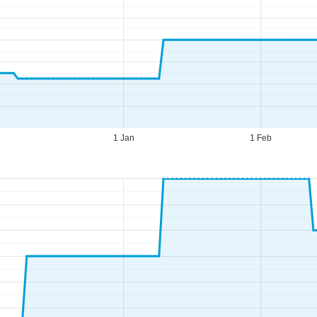
1 Jan
1 Feb
ario d'apertura
n-Gio:
09:00-17:00
n:
09:00-14:00
b-Dom:
chiuso