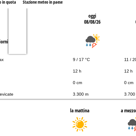
o in quota
Stazione meteo in paese
oggi
08/08/26
iorni
ax
9 / 17 °C
11 / 2
12 h
12 h
0 cm
0 cm
nevicate
3.300 m
3.700
la mattina
a mezzo