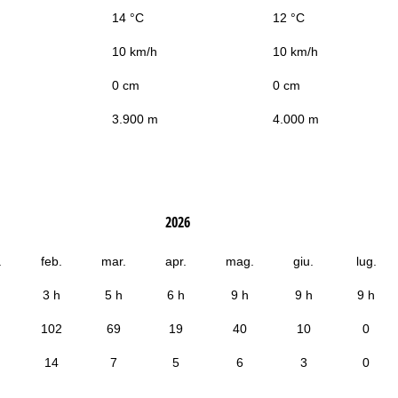
14 °C
12 °C
10 km/h
10 km/h
0 cm
0 cm
3.900 m
4.000 m
2026
.
feb.
mar.
apr.
mag.
giu.
lug.
3 h
5 h
6 h
9 h
9 h
9 h
102
69
19
40
10
0
14
7
5
6
3
0