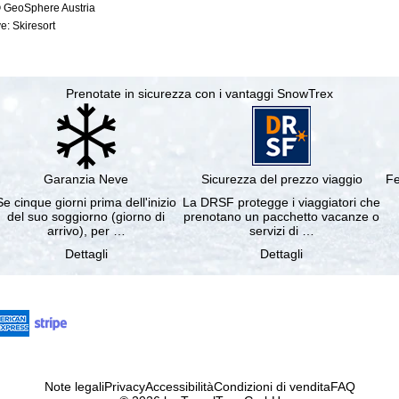
© GeoSphere Austria
e: Skiresort
Prenotate in sicurezza con i vantaggi SnowTrex
Garanzia Neve
Sicurezza del prezzo viaggio
Fe
Se cinque giorni prima dell'inizio
La DRSF protegge i viaggiatori che
del suo soggiorno (giorno di
prenotano un pacchetto vacanze o
arrivo), per …
servizi di …
Dettagli
Dettagli
Note legali
Privacy
Accessibilità
Condizioni di vendita
FAQ