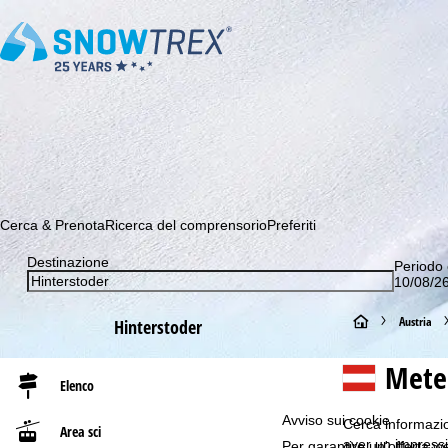
Abbonati alla nostra Newsletter e sii tra i primi a scoprire le 
Cerca & Prenota
Ricerca del comprensorio
Preferiti
Destinazione
Periodo 
10/08/26
H
Austria
Hinterstoder
o
Meteo
Elenco
m
Avviso sui cookie
Cerca informazion
Area sci
e
aver un impressio
Per garantire un'offerta we