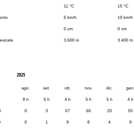
11 °C
15 °C
vento
5 km/h
10 km/h
0 cm
0 cm
nevicate
3.600 m
3.400 m
2025
ago.
set.
ott.
nov.
dic.
gen
8 h
6 h
4 h
5 h
5 h
4 h
)
0
3
67
66
20
55
e
0
1
9
8
4
9