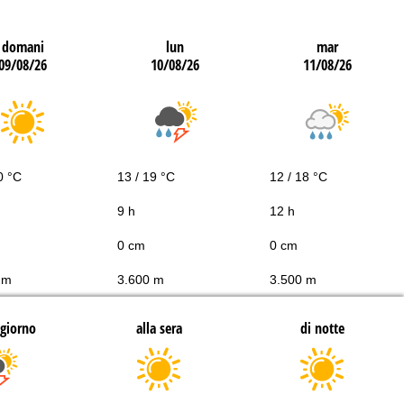
domani
lun
mar
09/08/26
10/08/26
11/08/26
0 °C
13 / 19 °C
12 / 18 °C
9 h
12 h
0 cm
0 cm
 m
3.600 m
3.500 m
giorno
alla sera
di notte