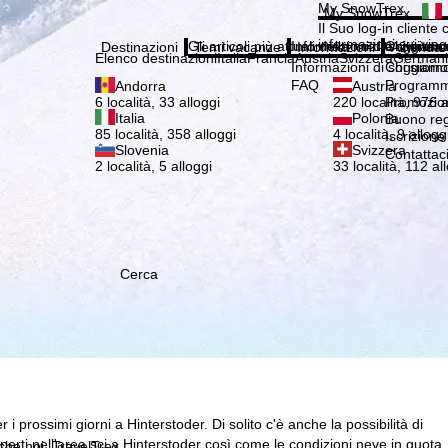
Si pr
My SnowTrex
My SnowTrex
Iscrizione
Il Suo log-in cliente 
informazioni sui viag
Gli articoli più attuali della nostra rivista 
Informazioni di soggiorn
Chi siamo
Destinazioni
Temi vacanze
Informazioni
Azienda
Elenco destinazioni
Italia
Francia
Austria
Svizzera
German
Informazioni di soggiorn
Chi siamo
FAQ
Programma
Andorra
Austria
Promozion
6 località, 33 alloggi
220 località, 976 a
Italia
Polonia
Buono re
85 località, 358 alloggi
4 località, 9 allogg
Iscrizione
Slovenia
Svizzera
Contattac
2 località, 5 alloggi
33 località, 112 al
Cerca
i prossimi giorni a Hinterstoder. Di solito c'è anche la possibilità di
aperti nell'area sci a Hinterstoder così come le condizioni neve in quota
 che noi, TravelTrex