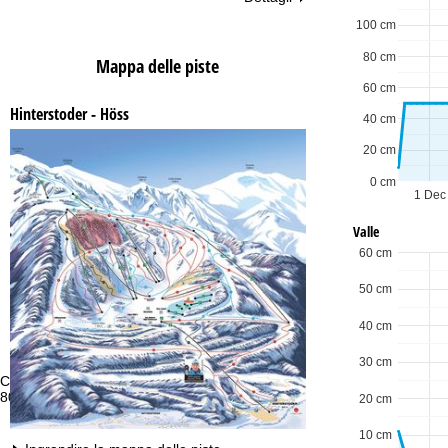
100 cm
80 cm
Mappa delle piste
60 cm
Hinterstoder - Höss
40 cm
20 cm
0 cm
1 Dec
Valle
60 cm
50 cm
40 cm
30 cm
Consulenza
Or
800 684382 *
Lu
20 cm
Ve
Sa
10 cm