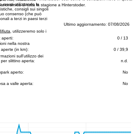
 creati utilizzando le
panoramica di tutta la stagione a Hinterstoder.
istiche, consigli sui singoli
 suo consenso (che può
ali a terzi in paesi terzi
Ultimo aggiornamento: 07/08/2026
ifiuta
, utilizzeremo solo i
t aperti:
0 / 13
ioni nella nostra
 aperte (in km):
0 / 39,9
rmazioni sull'utilizzo dei
 per slittino aperta:
n.d.
park aperto:
No
sa a valle aperta:
No