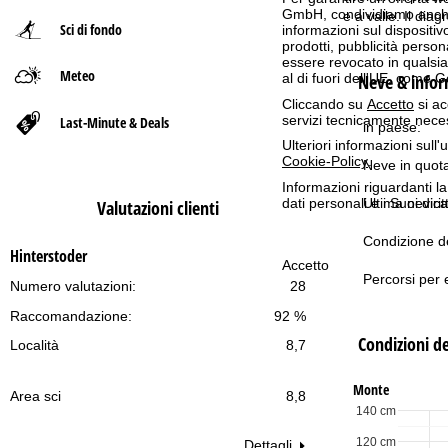
GmbH, condividiamo anche co
e a valle. Il di
Sci di fondo
informazioni sul dispositivo
p
prodotti, pubblicità pers
essere revocato in qualsias
Meteo
a
Neve & inform
al di fuori dell'UE, come 
Cliccando su
Accetto
si ac
g
servizi tecnicamente nece
Last-Minute & Deals
in paese:
Ulteriori informazioni sull
e
Cookie-Policy
.
Neve in quot
Informazioni riguardanti l
dati personali e i Suoi dir
Ultima nevica
Valutazioni clienti
Condizione de
Hinterstoder
Accetto
Percorsi per e
Numero valutazioni:
28
Raccomandazione:
92 %
Condizioni de
Località
8,7
Monte
Area sci
8,8
140 cm
120 cm
Dettagli