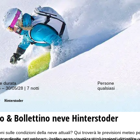
nostre offerte migliori!
e durata
Persone
 – 30/05/28 | 7 notti
qualsiasi
Hinterstoder
 & Bollettino neve Hinterstoder
i sulle condizioni della neve attuali? Qui troverà le previsioni meteo per 
ne diretta per webcam. Inoltre sono visualizzati gli impianti di risalita 
b ottimale, utilizziamo i cookie per raccogliere informazioni sull'utilizzo