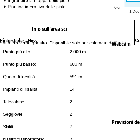
Ingrandire la mappa delle piste
Piantina interattiva delle piste
0 cm
1 Dec
Info sull'area sci
Hinterstoder - Höss
Co
Webcam
* numero verde gratuito. Disponibile solo per chiamate dall’Italia
Punto più alto:
2.000 m
Punto più basso:
600 m
Quota di località:
591 m
Impianti di risalita:
14
Telecabine:
2
Seggiovie:
2
Previsioni d
Skilift:
7
Nastro trasportatore:
3