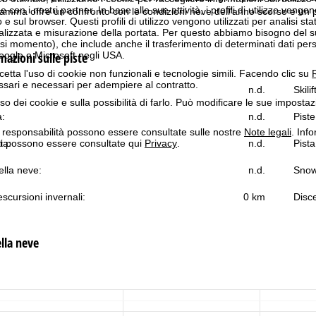
n i nostri partner. In base alle sue attività, i profili di utilizzo vengono
agramma offre un confronto con le condizioni neve dell'anno scorso e un 
 e sul browser. Questi profili di utilizzo vengono utilizzati per analisi stat
onalizzata e misurazione della portata. Per questo abbiamo bisogno del
i momento), che include anche il trasferimento di determinati dati person
azioni sulle piste
Google o Microsoft negli USA.
cetta l'uso di cookie non funzionali e tecnologie simili. Facendo clic su
R
ssari e necessari per adempiere al contratto.
n.d.
Skilif
'uso dei cookie e sulla possibilità di farlo. Può modificare le sue impostaz
a:
n.d.
Piste
a responsabilità possono essere consultate sulle nostre
Note legali
. Info
itti possono essere consultate qui
Privacy
.
ta:
n.d.
Pista
lla neve:
n.d.
Snow
scursioni invernali:
0 km
Disce
lla neve