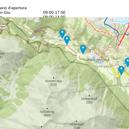
ario d'apertura
n-Gio:
09:00-17:00
n:
09:00-14:00
b-Dom:
chiuso
Consulenza
10
13
ntattaci