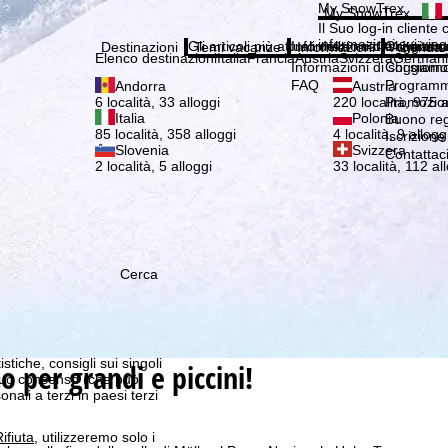
Si pr
My SnowTrex
My SnowTrex
Iscrizione
Il Suo log-in cliente 
informazioni sui viag
Gli articoli più attuali della nostra rivista 
Informazioni di soggiorn
Chi siamo
Destinazioni
Temi vacanze
Informazioni
Azienda
Elenco destinazioni
Italia
Francia
Austria
Svizzera
German
Informazioni di soggiorn
Chi siamo
FAQ
Programma
Andorra
Austria
Promozion
6 località, 33 alloggi
220 località, 975 a
Italia
Polonia
Buono re
85 località, 358 alloggi
4 località, 9 allogg
Iscrizione
Slovenia
Svizzera
Contattac
2 località, 5 alloggi
33 località, 112 al
Cerca
 che noi, TravelTrex
 creati utilizzando le
istiche, consigli sui singoli
o per grandi e piccini!
 suo consenso (che può
ali a terzi in paesi terzi
ifiuta
, utilizzeremo solo i