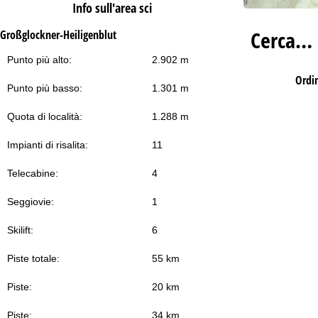
Info sull'area sci
Cerca…
Großglockner-Heiligenblut
Punto più alto:
2.902 m
Ordi
Punto più basso:
1.301 m
Quota di località:
1.288 m
Impianti di risalita:
11
Telecabine:
4
Seggiovie:
1
Skilift:
6
Piste totale:
55 km
Piste:
20 km
Piste:
34 km