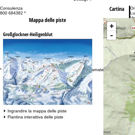
Cartina
Consulenza
Or
800 684382 *
Lu
Ve
Mappa delle piste
Sa
+
-
Großglockner-Heiligenblut
Co
* numero verde gratuito. Disponibile solo per chiamate dall’Italia
Ingrandire la mappa delle piste
Piantina interattiva delle piste