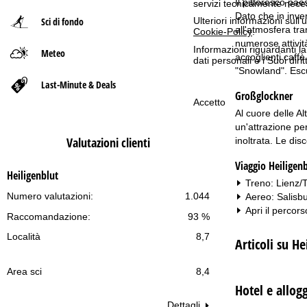
Il pittoresco pae
servizi tecnicamente nece
Dato che in inve
Ulteriori informazioni sull
Sci di fondo
p
all'atmosfera tra
Cookie-Policy
.
numerose attività
Informazioni riguardanti l
Meteo
a
accoglienti caffè
dati personali e i Suoi dir
"Snowland". Escu
g
Last-Minute & Deals
Großglockner
Accetto
e
Al cuore delle Al
un'attrazione per
Valutazioni clienti
inoltrata. Le dis
Viaggio Heiligen
Heiligenblut
Treno: Lienz/T
Numero valutazioni:
1.044
Aereo: Salisb
Apri il percors
Raccomandazione:
93 %
Località
8,7
Articoli su He
Area sci
8,4
Hotel e allogg
Dettagli