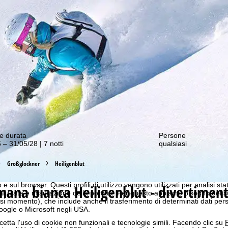
nostre offerte migliori!
e durata
Persone
 – 31/05/28 | 7 notti
qualsiasi
Großglockner
Heiligenblut
b ottimale, utilizziamo i cookie per raccogliere informazioni sull'utilizzo
n i nostri partner. In base alle sue attività, i profili di utilizzo vengono
 e sul browser. Questi profili di utilizzo vengono utilizzati per analisi stat
imana bianca
Heiligenblut - divertiment
onalizzata e misurazione della portata. Per questo abbiamo bisogno del
i momento), che include anche il trasferimento di determinati dati person
Google o Microsoft negli USA.
cetta l'uso di cookie non funzionali e tecnologie simili. Facendo clic su
R