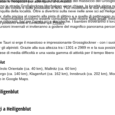
sino di Heiligenblut (1.288 m) si trova ai piedi del massiccio del Großgl
ssari e necessari per adempiere al contratto.
rno la strada Großglockner-Hochalpen viene chiusa, la località alpina no
'uso dei cookie e sulla possibilità di farlo. Può modificare le sue impostaz
nquilla della località. Oltre a divertirsi sulla neve nelle aree sci ad Hei
: dalla piscina al coperto alla pista di slittino e a quella di pattinaggio 
a responsabilità possono essere consultate sulle nostre
Note legali
. Info
 e ristoranti, bar per l'après sci e discoteche. I bambini troveranno il loro
itti possono essere consultate qui
Privacy
.
rsioni invernali vi inviteranno a godere del magnifico panorama percor
te Tauri si erge il maestoso e impressionante Grossglockner - con i suoi 
 gli alpinisti. Grazie alla sua altezza tra i 1301 e 2989 m e la sua posiz
cese di media difficoltà e una vasta gamma di attività per il tempo libero 
blut
irolo Orientale (ca. 40 km), Mallnitz (ca. 60 km)
urgo (ca. 140 km), Klagenfurt (ca. 162 km), Innsbruck (ca. 202 km), Mo
o in
Google Maps
.
iligenblut
i a Heiligenblut