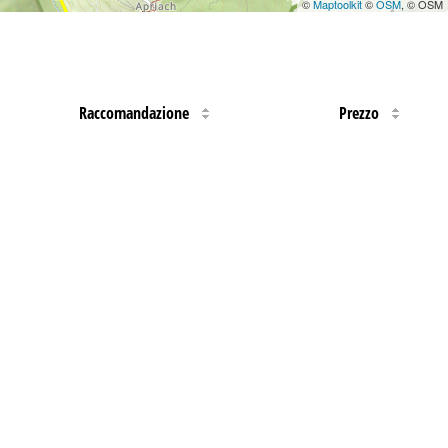
©
Maptoolkit
©
OSM
, © OSM
Raccomandazione
Prezzo