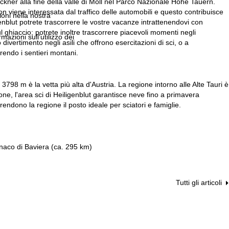
ockner alla fine della valle di Möll nel Parco Nazionale Hohe Tauern.
n viene interessata dal traffico delle automobili e questo contribuisce
ioni nella nostra
ligenblut potrete trascorrere le vostre vacanze intrattenendovi con
sul ghiaccio; potrete inoltre trascorrere piacevoli momenti negli
rmazioni sull'utilizzo dei
 divertimento negli asili che offrono esercitazioni di sci, o a
rendo i sentieri montani.
3798 m è la vetta più alta d'Austria. La regione intorno alle Alte Tauri è
ione, l'area sci di Heiligenblut garantisce neve fino a primavera
rendono la regione il posto ideale per sciatori e famiglie.
naco di Baviera (ca. 295 km)
Tutti gli articoli