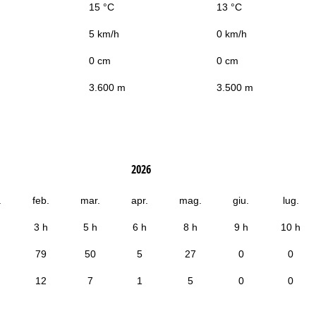
15 °C
13 °C
5 km/h
0 km/h
0 cm
0 cm
3.600 m
3.500 m
2026
.
feb.
mar.
apr.
mag.
giu.
lug.
3 h
5 h
6 h
8 h
9 h
10 h
79
50
5
27
0
0
12
7
1
5
0
0