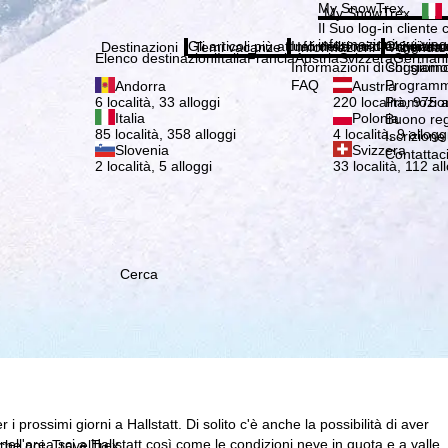
Si pr
My SnowTrex
My SnowTrex
Iscrizione
Il Suo log-in cliente 
informazioni sui viag
Gli articoli più attuali della nostra rivista 
Informazioni di soggiorn
Chi siamo
Destinazioni
Temi vacanze
Informazioni
Azienda
Elenco destinazioni
Italia
Francia
Austria
Svizzera
German
Informazioni di soggiorn
Chi siamo
FAQ
Programma
Andorra
Austria
Promozion
6 località, 33 alloggi
220 località, 975 a
Italia
Polonia
Buono re
85 località, 358 alloggi
4 località, 9 allogg
Iscrizione
Slovenia
Svizzera
Contattac
2 località, 5 alloggi
33 località, 112 al
Cerca
i prossimi giorni a Hallstatt. Di solito c'è anche la possibilità di aver
 nell'area sci a Hallstatt così come le condizioni neve in quota e a valle.
 che noi, TravelTrex