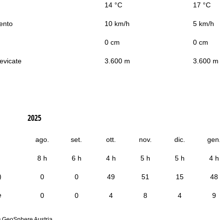
14 °C
17 °C
vento
10 km/h
5 km/h
0 cm
0 cm
nevicate
3.600 m
3.600 m
2025
ago.
set.
ott.
nov.
dic.
gen
8 h
6 h
4 h
5 h
5 h
4 h
)
0
0
49
51
15
48
e
0
0
4
8
4
9
© GeoSphere Austria