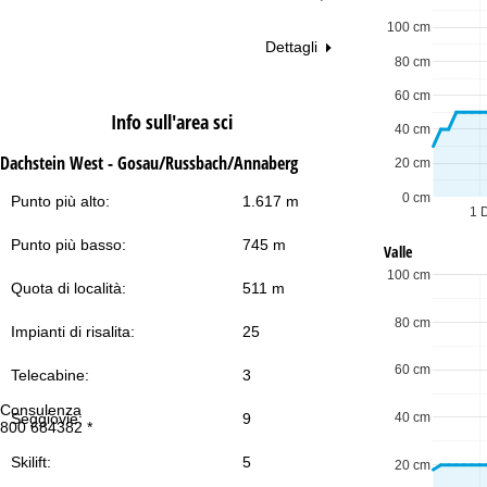
100 cm
Dettagli
80 cm
60 cm
Info sull'area sci
40 cm
Dachstein West - Gosau/Russbach/Annaberg
20 cm
0 cm
Punto più alto:
1.617 m
1 
Punto più basso:
745 m
Valle
100 cm
Quota di località:
511 m
80 cm
Impianti di risalita:
25
60 cm
Telecabine:
3
Consulenza
Or
40 cm
Seggiovie:
9
800 684382 *
Lu
Ve
Sa
Skilift:
5
20 cm