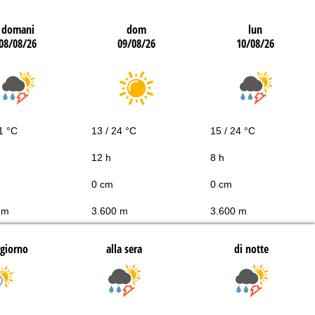
domani
dom
lun
08/08/26
09/08/26
10/08/26
1 °C
13 / 24 °C
15 / 24 °C
12 h
8 h
0 cm
0 cm
 m
3.600 m
3.600 m
giorno
alla sera
di notte