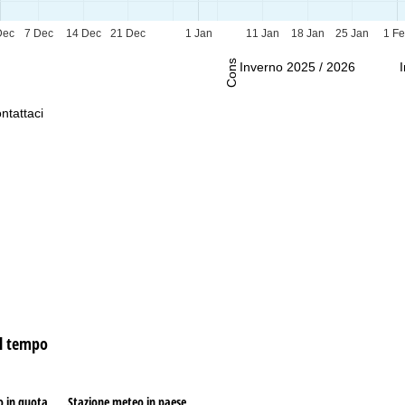
Consulenza
Dec
7 Dec
14 Dec
21 Dec
1 Jan
11 Jan
18 Jan
25 Jan
1 F
Inverno 2025 / 2026
ntattaci
el tempo
o in quota
Stazione meteo in paese