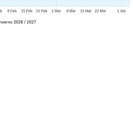
eb
8 Feb
15 Feb
22 Feb
1 Mar
8 Mar
15 Mar
22 Mar
1 Apr
Inverno 2026 / 2027