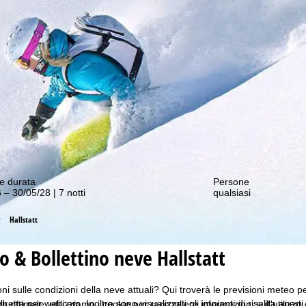
nostre offerte migliori!
e durata
Persone
 – 30/05/28 | 7 notti
qualsiasi
Hallstatt
 & Bollettino neve Hallstatt
i sulle condizioni della neve attuali? Qui troverà le previsioni meteo per 
retta per webcam. Inoltre sono visualizzati gli impianti di risalita aperti
b ottimale, utilizziamo i cookie per raccogliere informazioni sull'utilizzo