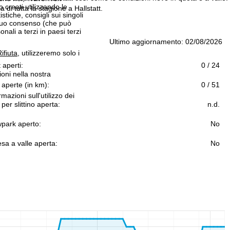
 creati utilizzando le
di tutta la stagione a Hallstatt.
istiche, consigli sui singoli
 suo consenso (che può
ali a terzi in paesi terzi
Ultimo aggiornamento: 02/08/2026
ifiuta
, utilizzeremo solo i
t aperti:
0 / 24
ioni nella nostra
 aperte (in km):
0 / 51
rmazioni sull'utilizzo dei
 per slittino aperta:
n.d.
park aperto:
No
sa a valle aperta:
No