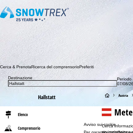
Abbonati alla nostra Newsletter e sii tra i primi a scoprire le 
Cerca & Prenota
Ricerca del comprensorio
Preferiti
Destinazione
Periodo 
07/08/26
H
Austria
Hallstatt
o
Meteo
Elenco
m
Avviso sui cookie
Cerca informazion
Comprensorio
e
un impressione di
Per garantire un'offerta we