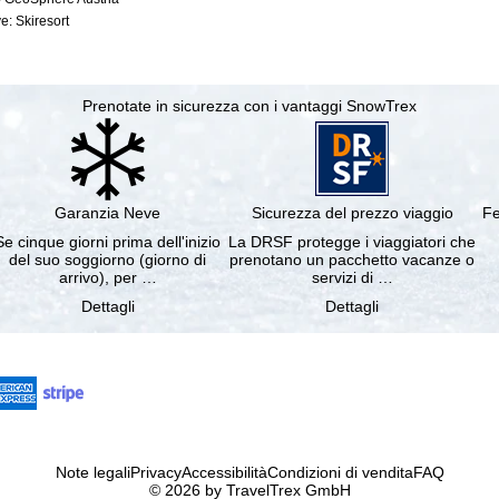
e: Skiresort
Prenotate in sicurezza con i vantaggi SnowTrex
Garanzia Neve
Sicurezza del prezzo viaggio
Fe
Se cinque giorni prima dell'inizio
La DRSF protegge i viaggiatori che
del suo soggiorno (giorno di
prenotano un pacchetto vacanze o
arrivo), per …
servizi di …
Dettagli
Dettagli
Note legali
Privacy
Accessibilità
Condizioni di vendita
FAQ
© 2026 by TravelTrex GmbH