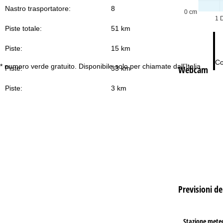
Nastro trasportatore:
8
0 cm
1 
Piste totale:
51 km
Piste:
15 km
Co
* numero verde gratuito. Disponibile solo per chiamate dall’Italia
Webcam
Piste:
33 km
Piste:
3 km
Previsioni d
Stazione mete