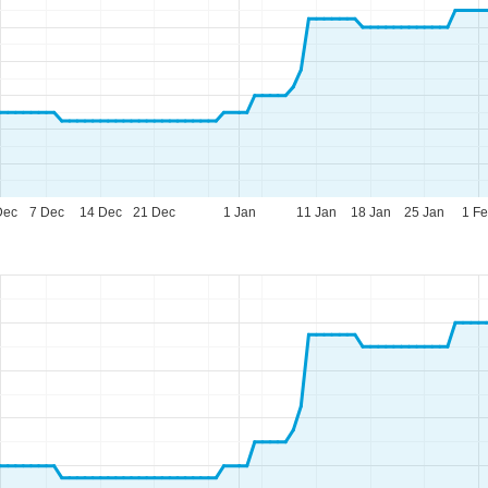
Dec
7 Dec
14 Dec
21 Dec
1 Jan
11 Jan
18 Jan
25 Jan
1 F
ario d'apertura
n-Gio:
09:00-17:00
n:
09:00-14:00
b-Dom:
chiuso