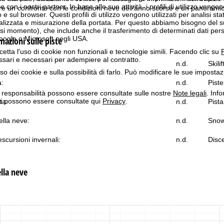
n i nostri partner. In base alle sue attività, i profili di utilizzo vengono
re un confronto con le condizioni neve dell'anno scorso e un panoramica 
 e sul browser. Questi profili di utilizzo vengono utilizzati per analisi stat
onalizzata e misurazione della portata. Per questo abbiamo bisogno del
i momento), che include anche il trasferimento di determinati dati person
Google o Microsoft negli USA.
azioni sulle piste
cetta l'uso di cookie non funzionali e tecnologie simili. Facendo clic su
R
ssari e necessari per adempiere al contratto.
n.d.
Skilif
'uso dei cookie e sulla possibilità di farlo. Può modificare le sue impostaz
a:
n.d.
Piste
a responsabilità possono essere consultate sulle nostre
Note legali
. Info
itti possono essere consultate qui
Privacy
.
ta:
n.d.
Pista
lla neve:
n.d.
Snow
scursioni invernali:
n.d.
Disce
lla neve