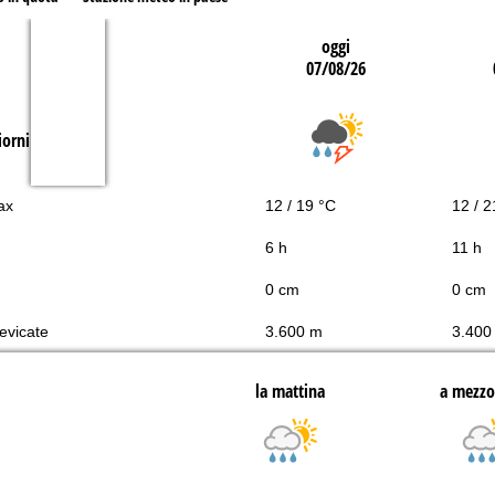
oggi
07/08/26
iorni
ax
12 / 19 °C
12 / 2
6 h
11 h
0 cm
0 cm
nevicate
3.600 m
3.400
la mattina
a mezzo