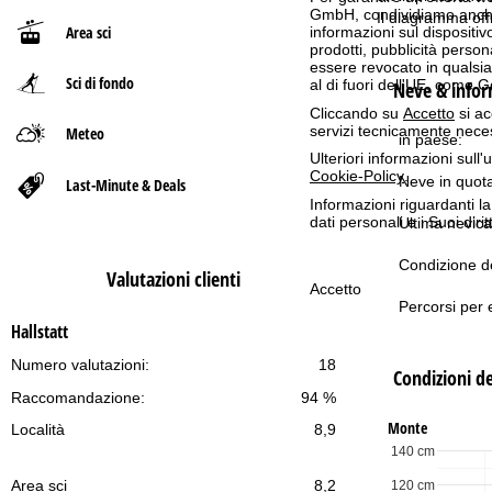
GmbH, condividiamo anche co
Il diagramma off
Area sci
informazioni sul dispositivo
p
prodotti, pubblicità pers
essere revocato in qualsias
Sci di fondo
a
al di fuori dell'UE, come 
Neve & inform
Cliccando su
Accetto
si ac
g
servizi tecnicamente nece
Meteo
in paese:
Ulteriori informazioni sull
e
Cookie-Policy
.
Neve in quot
Last-Minute & Deals
Informazioni riguardanti l
dati personali e i Suoi dir
Ultima nevica
Condizione de
Valutazioni clienti
Accetto
Percorsi per e
Hallstatt
Numero valutazioni:
18
Condizioni de
Raccomandazione:
94 %
Monte
Località
8,9
140 cm
Area sci
8,2
120 cm