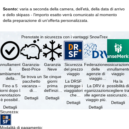
Sconto:
varia a seconda della camera, dell'età, della data di arrivo
e dello skipass - l'importo esatto verrà comunicato al momento
della preparazione di un'offerta personalizzata.
Prenotate in sicurezza con i vantaggi SnowTrex
nnullamento
Garanzia-
Garanzia
Sicurezza
Federazione
Assicurazion
&
Best-Price
Neve
del prezzo
delle
annullament
cambiamento
viaggio
agenzie di
viaggio
Se trova un
Se cinque
della
viaggio
pacchetto
giorni
La DRSF
Ha la
prenotazione
tedesche
Fino a 5
vacanza –
prima
protegge i
La DRV è
possibilità d
gratuiti
iorni dopo la
di
dell'inizio
viaggiatori
l'organizzazione
scegliere tr
prenotazione
disponibilità
del suo
che
delle agenzie di
l'assicurazio
Dettagli
Dettagli
è possibile
e servizi
soggiorno
prenotano
viaggio più
annullament
Dettagli
Dettagli
annullare
inclusi
(giorno di
un
grande in
viaggio
Dettagli
Dettagli
ratuitamente
uguali –
arrivo),
pacchetto
Germania.
(compresa 
Sicurezza
:
il …
presso …
per …
vacanze o
Criteri …
servizi di …
Modalità di pagamento
: