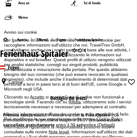
Area sci
Sci di fondo
Meteo
Avviso sui cookie
H
Austria
Zillertal
Fügen
Ferienhaus Spitaler
Per garantire un'offerta web ottimale, utilizziamo i cookie per
raccogliere informazioni sull'utilizzo che noi, TravelTrex GmbH,
Ferienhaus Spitaler
condividiamo anche con i nostri partner. In base alle sue attività, i
°°.
o
profili di utilizzo vengono creati utilizzando le informazioni sul
dispositivo e sul browser. Questi profili di utilizzo vengono utilizzati
m
per analisi statistiche, consigli sui singoli prodotti, pubblicità
Fügen
personalizzata e misurazione della portata. Per questo abbiamo
bisogno del suo consenso (che può essere revocato in qualsiasi
e
momento), che include anche il trasferimento di determinati dati
Cartina
personali a terzi in paesi terzi al di fuori dell'UE, come Google o
Microsoft negli USA.
p
Cliccando su
Accetto
si accetta l'uso di cookie non funzionali e
Dettaglio dei prezzi
a
tecnologie simili. Facendo clic su
Rifiuta
, utilizzeremo solo i servizi
tecnicamente necessari e necessari per adempiere al contratto.
Ulteriori informazioni sull'uso dei cookie e sulla possibilità di farlo.
g
Prenota senza rischi:
Prenota ora con
la Flex-Option
| Le
Può modificare le sue impostazioni nella nostra
Cookie-Policy
.
prenotazioni per la prossima stagione 26/27 possono essere
cancellate gratuitamente
entro il 30 settembre
(Dettagli)
e
Informazioni riguardanti la responsabilità possono essere
consultate sulle nostre
Note legali
. Informazioni sull'utilizzo dei dati
personali e i Suoi diritti possono essere consultate qui
Privacy
.