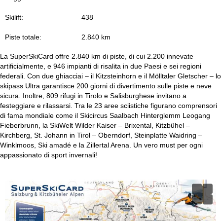
Skilift:
438
Piste totale:
2.840 km
La SuperSkiCard offre 2.840 km di piste, di cui 2.200 innevate
artificialmente, e 946 impianti di risalita in due Paesi e sei regioni
federali. Con due ghiacciai – il Kitzsteinhorn e il Mölltaler Gletscher – lo
skipass Ultra garantisce 200 giorni di divertimento sulle piste e neve
sicura. Inoltre, 809 rifugi in Tirolo e Salisburghese invitano a
festeggiare e rilassarsi. Tra le 23 aree sciistiche figurano comprensori
di fama mondiale come il Skicircus Saalbach Hinterglemm Leogang
Fieberbrunn, la SkiWelt Wilder Kaiser – Brixental, Kitzbühel –
Kirchberg, St. Johann in Tirol – Oberndorf, Steinplatte Waidring –
Winklmoos, Ski amadé e la Zillertal Arena. Un vero must per ogni
appassionato di sport invernali!