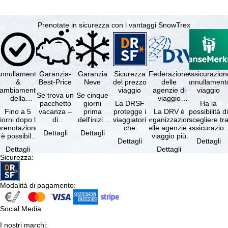
Prenotate in sicurezza con i vantaggi SnowTrex
nnullamento
Garanzia-
Garanzia
Sicurezza
Federazione
Assicurazion
&
Best-Price
Neve
del prezzo
delle
annullament
cambiamento
viaggio
agenzie di
viaggio
Se trova un
Se cinque
della
viaggio
pacchetto
giorni
La DRSF
Ha la
prenotazione
tedesche
Fino a 5
vacanza –
prima
protegge i
La DRV è
possibilità d
gratuiti
iorni dopo la
di
dell'inizio
viaggiatori
l'organizzazione
scegliere tr
prenotazione
disponibilità
del suo
che
delle agenzie di
l'assicurazio
Dettagli
Dettagli
è possibile
e servizi
soggiorno
prenotano
viaggio più
annullament
Dettagli
Dettagli
annullare
inclusi
(giorno di
un
grande in
viaggio
Dettagli
Dettagli
ratuitamente
uguali –
arrivo),
pacchetto
Germania.
(compresa 
Sicurezza
:
il …
presso …
per …
vacanze o
Criteri …
servizi di …
Modalità di pagamento
:
Social Media
:
I nostri marchi
: