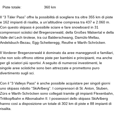
Piste totale:
360 km
Il “3 Täler Pass” offre la possibilità di scegliere tra oltre 355 km di piste
e 162 impianti di risalita, a un’altitudine compresa tra 437 e 2.060 m.
Con questo skipass è possibile sciare e fare snowboard in 31
comprensori sciistici del Bregenzerwald, della Großes Walsertal e della
Valle del Lech tirolese, tra cui Balderschwang, Damüls-Mellau,
Andelsbuch-Bezau, Egg-Schetteregg, Reuthe e Warth-Schröcken.
Il Vorderer Bregenzerwald è dominato da aree maneggevoli e familiari,
che non solo offrono ottime piste per bambini e principianti, ma anche
per gli sciatori più sportivi. A seguito di numerosi investimenti, le
singole aree sciistiche sono ben attrezzate e promettono puro
divertimento sugli sci.
Con il "3 Valleys Pass" è anche possibile acquistare per singoli giorni
uno skipass ridotto “SkiArlberg”. I comprensori di St. Anton, Stuben,
Zürs e Warth-Schröcken sono collegati tramite gli impianti Flexenbahn,
Trittkopfbahn e Albonabahn II. I possessori dello skipass SkiArlberg
hanno così a disposizione un totale di 302 km di piste e 88 impianti di
risalita.