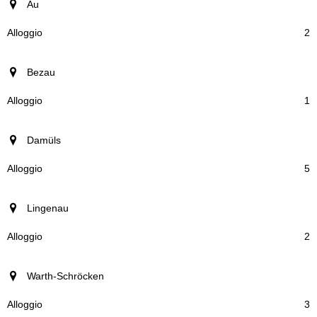
località
Au
Alloggio
2
Bezau
1
Damüls
5
Lingenau
2
Warth-Schröcken
3