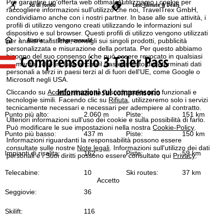
Per garantire un'offerta web ottimale, utilizziamo i cookie per
Sci di fondo
Last-Minute & Deals
raccogliere informazioni sull'utilizzo che noi, TravelTrex GmbH,
condividiamo anche con i nostri partner. In base alle sue attività, i
profili di utilizzo vengono creati utilizzando le informazioni sul
dispositivo e sul browser. Questi profili di utilizzo vengono utilizzati
H
Austria
Bregenzerwald
per analisi statistiche, consigli sui singoli prodotti, pubblicità
personalizzata e misurazione della portata. Per questo abbiamo
Comprensorio 3 Täler Pass
bisogno del suo consenso (che può essere revocato in qualsiasi
o
momento), che include anche il trasferimento di determinati dati
personali a terzi in paesi terzi al di fuori dell'UE, come Google o
m
Microsoft negli USA.
Informazioni sul comprensorio
Cliccando su
Accetto
si accetta l'uso di cookie non funzionali e
e
tecnologie simili. Facendo clic su
Rifiuta
, utilizzeremo solo i servizi
tecnicamente necessari e necessari per adempiere al contratto.
Punto più alto:
2.060 m
Piste:
151 km
p
Ulteriori informazioni sull'uso dei cookie e sulla possibilità di farlo.
Può modificare le sue impostazioni nella nostra
Cookie-Policy
.
Punto più basso:
437 m
Piste:
150 km
a
Informazioni riguardanti la responsabilità possono essere
consultate sulle nostre
Note legali
. Informazioni sull'utilizzo dei dati
Impianti di risalita:
162
Piste:
59 km
personali e i Suoi diritti possono essere consultate qui
Privacy
.
g
Telecabine:
10
Ski routes:
37 km
e
Accetto
Seggiovie:
36
Skilift:
116