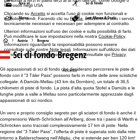
personali a terzi in paesi terzi al di fuori dell'UE, come Google o
Area sci
Sci di fondo
Microsoft negli USA.
Cliccando su
Accetto
si accetta l'uso di cookie non funzionali e
Meteo
Last-Minute & Deals
tecnologie simili. Facendo clic su
Rifiuta
, utilizzeremo solo i servizi
tecnicamente necessari e necessari per adempiere al contratto.
Ulteriori informazioni sull'uso dei cookie e sulla possibilità di farlo.
Può modificare le sue impostazioni nella nostra
Cookie-Policy
.
H
Austria
Bregenz
Informazioni riguardanti la responsabilità possono essere
consultate sulle nostre
Note legali
. Informazioni sull'utilizzo dei dati
Sci di fondo Bregenz
o
personali e i Suoi diritti possono essere consultate qui
Privacy
.
m
Gli appassionati di sci di fondo che desiderano percorrere le piste di
Accetto
fondo con il "3 Täler Pass" possono farlo in molte delle aree sciistiche
e
collegate. A Damüls-Mellau (43 km da Dornbirn), un totale di 36,5
chilometri di piste di fondo. La pista d'alta quota Stofel a Damüls e le
p
lunghe piste a valle a Mellau sono particolarmente apprezzate dagli
appassionati di sci nordico.
a
Un vero e proprio consiglio segreto per gli sciatori di fondo è anche il
g
comprensorio Warth-Schröcken all’Arlberg, dove tra i paesi di Warth e
Schröcken sono tracciati complessivamente 17 km di piste. Nella
e
regione del “3 Täler Pass”, l’offerta di piste è superata solo dalla rete
intorno a Balderschwang nell’Allgäu, che si estende per ben 120 km!