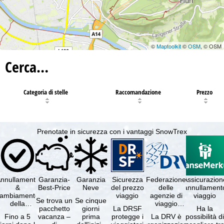
©
Maptoolkit
©
OSM
, © OSM
Cerca…
Categoria di stelle
Raccomandazione
Prezzo
Prenotate in sicurezza con i vantaggi SnowTrex
nnullamento
Garanzia-
Garanzia
Sicurezza
Federazione
Assicurazion
&
Best-Price
Neve
del prezzo
delle
annullament
cambiamento
viaggio
agenzie di
viaggio
Se trova un
Se cinque
della
viaggio
pacchetto
giorni
La DRSF
Ha la
prenotazione
tedesche
Fino a 5
vacanza –
prima
protegge i
La DRV è
possibilità d
gratuiti