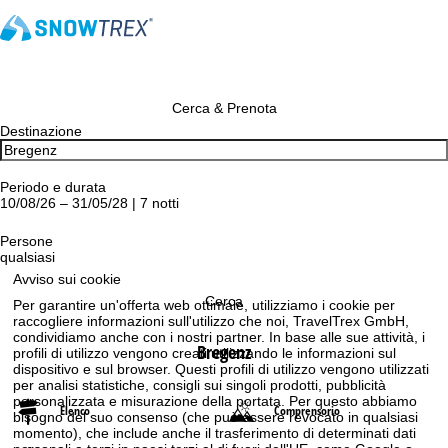
Cerca & Prenota
Destinazione
Periodo e durata
10/08/26 – 31/05/28 | 7 notti
Persone
qualsiasi
Avviso sui cookie
Cerca
Per garantire un'offerta web ottimale, utilizziamo i cookie per
raccogliere informazioni sull'utilizzo che noi, TravelTrex GmbH,
condividiamo anche con i nostri partner. In base alle sue attività, i
Bregenz
profili di utilizzo vengono creati utilizzando le informazioni sul
dispositivo e sul browser. Questi profili di utilizzo vengono utilizzati
per analisi statistiche, consigli sui singoli prodotti, pubblicità
personalizzata e misurazione della portata. Per questo abbiamo
Elenco
Comprensorio
bisogno del suo consenso (che può essere revocato in qualsiasi
momento), che include anche il trasferimento di determinati dati