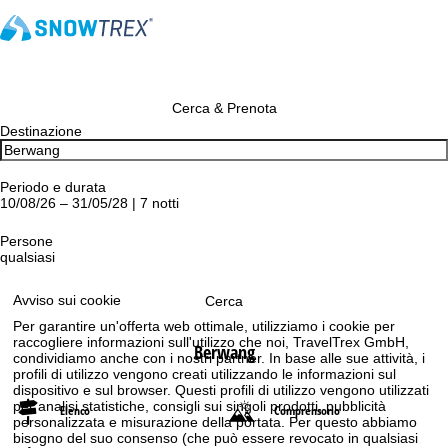
Cerca & Prenota
Destinazione
Periodo e durata
10/08/26 – 31/05/28 | 7 notti
Persone
qualsiasi
Avviso sui cookie
Cerca
Per garantire un'offerta web ottimale, utilizziamo i cookie per
raccogliere informazioni sull'utilizzo che noi, TravelTrex GmbH,
Berwang
condividiamo anche con i nostri partner. In base alle sue attività, i
profili di utilizzo vengono creati utilizzando le informazioni sul
dispositivo e sul browser. Questi profili di utilizzo vengono utilizzati
per analisi statistiche, consigli sui singoli prodotti, pubblicità
Elenco
Comprensorio
personalizzata e misurazione della portata. Per questo abbiamo
bisogno del suo consenso (che può essere revocato in qualsiasi