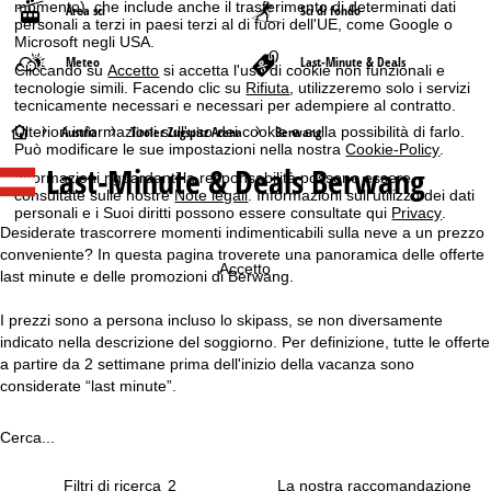
momento), che include anche il trasferimento di determinati dati
Area sci
Sci di fondo
personali a terzi in paesi terzi al di fuori dell'UE, come Google o
Microsoft negli USA.
Meteo
Last-Minute & Deals
Cliccando su
Accetto
si accetta l'uso di cookie non funzionali e
tecnologie simili. Facendo clic su
Rifiuta
, utilizzeremo solo i servizi
tecnicamente necessari e necessari per adempiere al contratto.
H
Austria
Tiroler Zugspitz Arena
Berwang
Ulteriori informazioni sull'uso dei cookie e sulla possibilità di farlo.
Può modificare le sue impostazioni nella nostra
Cookie-Policy
.
Last-Minute & Deals Berwang
o
Informazioni riguardanti la responsabilità possono essere
consultate sulle nostre
Note legali
. Informazioni sull'utilizzo dei dati
personali e i Suoi diritti possono essere consultate qui
Privacy
.
m
Desiderate trascorrere momenti indimenticabili sulla neve a un prezzo
conveniente? In questa pagina troverete una panoramica delle offerte
e
Accetto
last minute e delle promozioni di Berwang.
p
I prezzi sono a persona incluso lo skipass, se non diversamente
indicato nella descrizione del soggiorno. Per definizione, tutte le offerte
a
a partire da 2 settimane prima dell'inizio della vacanza sono
considerate “last minute”.
g
Cerca...
e
Filtri di ricerca
2