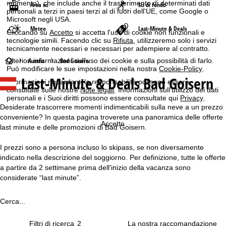
momento), che include anche il trasferimento di determinati dati
Area sci
Sci di fondo
personali a terzi in paesi terzi al di fuori dell'UE, come Google o
Microsoft negli USA.
Meteo
Last-Minute & Deals
Cliccando su
Accetto
si accetta l'uso di cookie non funzionali e
tecnologie simili. Facendo clic su
Rifiuta
, utilizzeremo solo i servizi
tecnicamente necessari e necessari per adempiere al contratto.
H
Austria
Bad Goisern
Ulteriori informazioni sull'uso dei cookie e sulla possibilità di farlo.
Può modificare le sue impostazioni nella nostra
Cookie-Policy
.
Last-Minute & Deals Bad Goisern
o
Informazioni riguardanti la responsabilità possono essere
consultate sulle nostre
Note legali
. Informazioni sull'utilizzo dei dati
personali e i Suoi diritti possono essere consultate qui
Privacy
.
m
Desiderate trascorrere momenti indimenticabili sulla neve a un prezzo
conveniente? In questa pagina troverete una panoramica delle offerte
e
Accetto
last minute e delle promozioni di Bad Goisern.
p
I prezzi sono a persona incluso lo skipass, se non diversamente
indicato nella descrizione del soggiorno. Per definizione, tutte le offerte
a
a partire da 2 settimane prima dell'inizio della vacanza sono
considerate “last minute”.
g
Cerca...
e
Filtri di ricerca
2