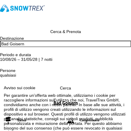
Cerca & Prenota
Destinazione
Periodo e durata
10/08/26 – 31/05/28 | 7 notti
Persone
qualsiasi
Avviso sui cookie
Cerca
Per garantire un'offerta web ottimale, utilizziamo i cookie per
raccogliere informazioni sull'utilizzo che noi, TravelTrex GmbH,
Bad Goisern
condividiamo anche con i nostri partner. In base alle sue attività, i
profili di utilizzo vengono creati utilizzando le informazioni sul
dispositivo e sul browser. Questi profili di utilizzo vengono utilizzati
per analisi statistiche, consigli sui singoli prodotti, pubblicità
Elenco
Comprensorio
personalizzata e misurazione della portata. Per questo abbiamo
bisogno del suo consenso (che può essere revocato in qualsiasi