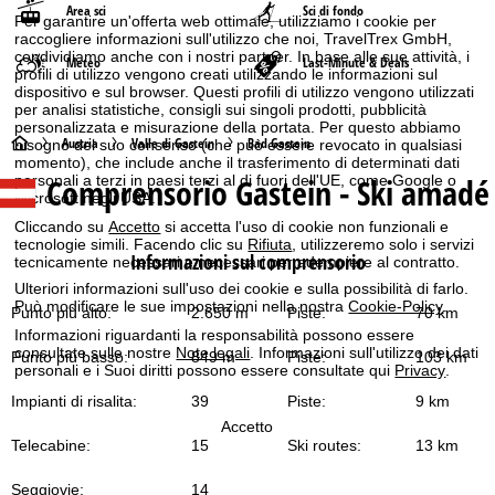
Area sci
Sci di fondo
Per garantire un'offerta web ottimale, utilizziamo i cookie per
raccogliere informazioni sull'utilizzo che noi, TravelTrex GmbH,
condividiamo anche con i nostri partner. In base alle sue attività, i
Meteo
Last-Minute & Deals
profili di utilizzo vengono creati utilizzando le informazioni sul
dispositivo e sul browser. Questi profili di utilizzo vengono utilizzati
per analisi statistiche, consigli sui singoli prodotti, pubblicità
personalizzata e misurazione della portata. Per questo abbiamo
H
Austria
Valle di Gastein
Bad Gastein
bisogno del suo consenso (che può essere revocato in qualsiasi
momento), che include anche il trasferimento di determinati dati
Comprensorio Gastein - Ski amadé
personali a terzi in paesi terzi al di fuori dell'UE, come Google o
o
Microsoft negli USA.
Cliccando su
Accetto
si accetta l'uso di cookie non funzionali e
m
tecnologie simili. Facendo clic su
Rifiuta
, utilizzeremo solo i servizi
Informazioni sul comprensorio
tecnicamente necessari e necessari per adempiere al contratto.
e
Ulteriori informazioni sull'uso dei cookie e sulla possibilità di farlo.
Può modificare le sue impostazioni nella nostra
Cookie-Policy
.
Punto più alto:
2.650 m
Piste:
70 km
p
Informazioni riguardanti la responsabilità possono essere
consultate sulle nostre
Note legali
. Informazioni sull'utilizzo dei dati
Punto più basso:
849 m
Piste:
103 km
a
personali e i Suoi diritti possono essere consultate qui
Privacy
.
Impianti di risalita:
39
Piste:
9 km
g
Accetto
Telecabine:
15
Ski routes:
13 km
e
Seggiovie:
14