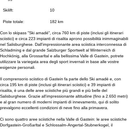
Skilift:
10
Piste totale:
182 km
Con lo skipass "Ski amadé", circa 760 km di piste (inclusi gli itinerari
sciistici) e circa 223 impianti di risalita aprono possibilità inimmaginabili
nel Salisburghese. Dall'impressionante area sciistica interconnessa di
Schladming e dal grande Salzburger Sportwelt al Winterreich di
Hochkönig, alla Grossarltal e alla bellissima Valle di Gastein, potrete
utilizzare la variegata area degli sport invernali in base alle vostre
esigenze personali.
Il comprensorio sciistico di Gastein fa parte dello Ski amadé e, con
circa 195 km di piste (inclusi gli itinerari sciistici) e 39 impianti di
risalita, è una delle aree sciistiche più grandi e più belle del
Salisburghese. Grazie all'impressionante altitudine (fino a 2.650 metri)
e al gran numero di moderni impianti di innevamento, qui di solito
prevalgono eccellenti condizioni di neve fino alla primavera.
Ci sono quattro aree sciistiche nella Valle di Gastein: le aree sciistiche
Dorfgastein-Großarltal e Schlossalm-Angertal-Stubnerkogel, il