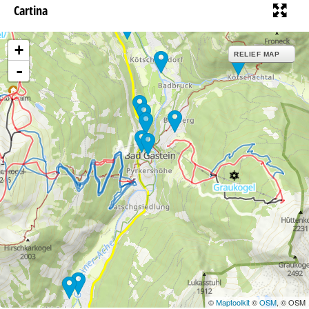
Cartina
+
RELIEF MAP
-
©
Maptoolkit
©
OSM
, © OSM