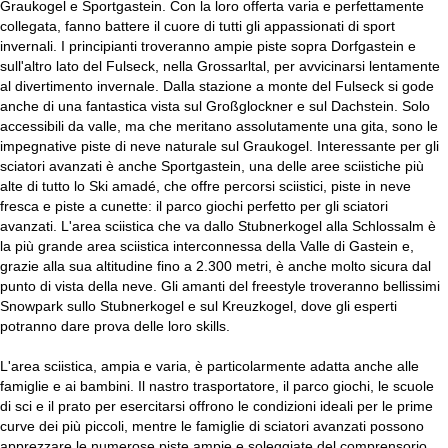
Graukogel e Sportgastein. Con la loro offerta varia e perfettamente
collegata, fanno battere il cuore di tutti gli appassionati di sport
invernali. I principianti troveranno ampie piste sopra Dorfgastein e
sull'altro lato del Fulseck, nella Grossarltal, per avvicinarsi lentamente
al divertimento invernale. Dalla stazione a monte del Fulseck si gode
anche di una fantastica vista sul Großglockner e sul Dachstein. Solo
accessibili da valle, ma che meritano assolutamente una gita, sono le
impegnative piste di neve naturale sul Graukogel. Interessante per gli
sciatori avanzati è anche Sportgastein, una delle aree sciistiche più
alte di tutto lo Ski amadé, che offre percorsi sciistici, piste in neve
fresca e piste a cunette: il parco giochi perfetto per gli sciatori
avanzati. L'area sciistica che va dallo Stubnerkogel alla Schlossalm è
la più grande area sciistica interconnessa della Valle di Gastein e,
grazie alla sua altitudine fino a 2.300 metri, è anche molto sicura dal
punto di vista della neve. Gli amanti del freestyle troveranno bellissimi
Snowpark sullo Stubnerkogel e sul Kreuzkogel, dove gli esperti
potranno dare prova delle loro skills.
L'area sciistica, ampia e varia, è particolarmente adatta anche alle
famiglie e ai bambini. Il nastro trasportatore, il parco giochi, le scuole
di sci e il prato per esercitarsi offrono le condizioni ideali per le prime
curve dei più piccoli, mentre le famiglie di sciatori avanzati possono
apprezzare le numerose piste ampie e soleggiate del comprensorio