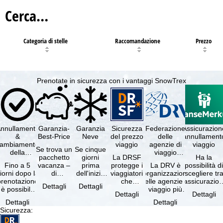
Cerca…
Categoria di stelle
Raccomandazione
Prezzo
Prenotate in sicurezza con i vantaggi SnowTrex
nnullamento
Garanzia-
Garanzia
Sicurezza
Federazione
Assicurazion
&
Best-Price
Neve
del prezzo
delle
annullament
cambiamento
viaggio
agenzie di
viaggio
Se trova un
Se cinque
della
viaggio
pacchetto
giorni
La DRSF
Ha la
prenotazione
tedesche
Fino a 5
vacanza –
prima
protegge i
La DRV è
possibilità d
gratuiti
iorni dopo la
di
dell'inizio
viaggiatori
l'organizzazione
scegliere tr
prenotazione
disponibilità
del suo
che
delle agenzie di
l'assicurazio
Dettagli
Dettagli
è possibile
e servizi
soggiorno
prenotano
viaggio più
annullament
Dettagli
Dettagli
annullare
inclusi
(giorno di
un
grande in
viaggio
Dettagli
Dettagli
ratuitamente
uguali –
arrivo),
pacchetto
Germania.
(compresa 
Sicurezza
:
il …
presso …
per …
vacanze o
Criteri …
servizi di …