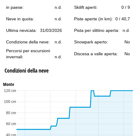
in paese:
n.d.
Skilift aperti:
0 / 9
Neve in quota:
n.d.
Piste aperte (in km):
0 / 40,7
Ultima nevicata:
31/03/2026
Pista per slittino aperta:
n.d.
Condizione della neve:
n.d.
Snowpark aperto:
No
Percorsi per escursioni
Discesa a valle aperta:
No
invernali:
n.d.
Condizioni della neve
Monte
120 cm
100 cm
80 cm
60 cm
40 cm