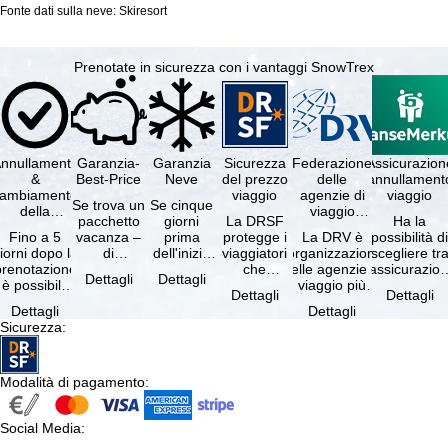
Fonte dati sulla neve: Skiresort
Prenotate in sicurezza con i vantaggi SnowTrex
nnullamento
Garanzia-
Garanzia
Sicurezza
Federazione
Assicurazion
&
Best-Price
Neve
del prezzo
delle
annullament
cambiamento
viaggio
agenzie di
viaggio
Se trova un
Se cinque
della
viaggio
pacchetto
giorni
La DRSF
Ha la
prenotazione
tedesche
Fino a 5
vacanza –
prima
protegge i
La DRV è
possibilità d
gratuiti
iorni dopo la
di
dell'inizio
viaggiatori
l'organizzazione
scegliere tr
prenotazione
disponibilità
del suo
che
delle agenzie di
l'assicurazio
Dettagli
Dettagli
è possibile
e servizi
soggiorno
prenotano
viaggio più
annullament
Dettagli
Dettagli
annullare
inclusi
(giorno di
un
grande in
viaggio
Dettagli
Dettagli
ratuitamente
uguali –
arrivo),
pacchetto
Germania.
(compresa 
Sicurezza
:
il …
presso …
per …
vacanze o
Criteri …
servizi di …
Modalità di pagamento
:
Social Media
: