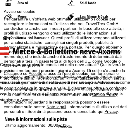
Area sci
Sci di fondo
Avviso sui cookie
Meteo
Last-Minute & Deals
Per garantire un'offerta web ottimale, utilizziamo i cookie per
raccogliere informazioni sull'utilizzo che noi, TravelTrex GmbH,
condividiamo anche con i nostri partner. In base alle sue attività, i
profili di utilizzo vengono creati utilizzando le informazioni sul
H
dispositivo e sul browser. Questi profili di utilizzo vengono utilizzati
Austria
Axams
per analisi statistiche, consigli sui singoli prodotti, pubblicità
personalizzata e misurazione della portata. Per questo abbiamo
Meteo & Bollettino neve Axams
o
bisogno del suo consenso (che può essere revocato in qualsiasi
momento), che include anche il trasferimento di determinati dati
personali a terzi in paesi terzi al di fuori dell'UE, come Google o
m
Cerca informazioni sulle condizioni della neve attuali? Qui troverà le
Microsoft negli USA.
previsioni meteo per i prossimi giorni a Axams. Di solito c'è anche la
Cliccando su
e
Accetto
si accetta l'uso di cookie non funzionali e
possibilità di aver un impressione diretta per webcam. Inoltre sono
tecnologie simili. Facendo clic su
Rifiuta
, utilizzeremo solo i servizi
visualizzati gli impianti di risalita aperti nell'area sci a Axams così come
tecnicamente necessari e necessari per adempiere al contratto.
p
le condizioni neve in quota e a valle. Il diagramma offre un confronto
Ulteriori informazioni sull'uso dei cookie e sulla possibilità di farlo.
con le condizioni neve dell'anno scorso e un panoramica di tutta la
Può modificare le sue impostazioni nella nostra
Cookie-Policy
.
a
stagione a Axams.
Informazioni riguardanti la responsabilità possono essere
consultate sulle nostre
Note legali
. Informazioni sull'utilizzo dei dati
g
personali e i Suoi diritti possono essere consultate qui
Privacy
.
Neve & informazioni sulle piste
e
Ultimo aggiornamento: 08/08/2026
Accetto