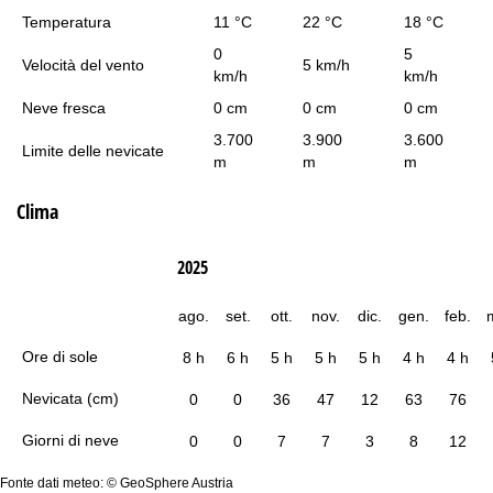
Temperatura
11 °C
22 °C
18 °C
0
5
Velocità del vento
5 km/h
km/h
km/h
Neve fresca
0 cm
0 cm
0 cm
3.700
3.900
3.600
Limite delle nevicate
m
m
m
Clima
2025
ago.
set.
ott.
nov.
dic.
gen.
feb.
Ore di sole
8 h
6 h
5 h
5 h
5 h
4 h
4 h
Nevicata (cm)
0
0
36
47
12
63
76
Giorni di neve
0
0
7
7
3
8
12
Fonte dati meteo: © GeoSphere Austria