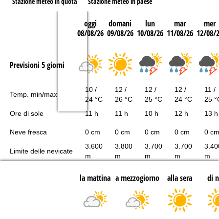
Stazione meteo in quota
Stazione meteo in paese
oggi
domani
lun
mar
mer
08/08/26
09/08/26
10/08/26
11/08/26
12/08/
Previsioni 5 giorni
10 /
12 /
12 /
12 /
11 /
Temp. min/max
24 °C
26 °C
25 °C
24 °C
25 °
Ore di sole
11 h
11 h
10 h
12 h
13 h
Neve fresca
0 cm
0 cm
0 cm
0 cm
0 c
3.600
3.800
3.700
3.700
3.40
Limite delle nevicate
m
m
m
m
m
la mattina
a mezzogiorno
alla sera
di 