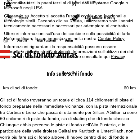
Area sci
Sci di fondo
personali a terzi in paesi terzi al di fuori dell'UE, come Google o
Microsoft negli USA.
Cliccando su
Accetto
si accetta l'uso di cookie non funzionali e
Meteo
Last-Minute & Deals
tecnologie simili. Facendo clic su
Rifiuta
, utilizzeremo solo i servizi
tecnicamente necessari e necessari per adempiere al contratto.
Ulteriori informazioni sull'uso dei cookie e sulla possibilità di farlo.
Può modificare le sue impostazioni nella nostra
Cookie-Policy
.
H
Austria
Alta Pusteria
Anras
Informazioni riguardanti la responsabilità possono essere
Sci di fondo Anras
consultate sulle nostre
Note legali
. Informazioni sull'utilizzo dei dati
o
personali e i Suoi diritti possono essere consultate qui
Privacy
.
m
Accetto
Info sullo sci di fondo
e
km di sci di fondo:
60 km
p
Gli sci di fondo troveranno un totale di circa 114 chilometri di piste di
a
fondo preparate nelle immediate vicinanze, con la pista internazionale
tra Cortina e Lienz che passa direttamente per Sillian. A Sillian ci sono
g
60 chilometri di piste da fondo, sia di skating che di fondo classico.
Chiunque abbia percorso le piste di fondo dell'Alta Pusteria, e in
e
particolare della valle tirolese Gailtal tra Kartitsch e Untertilliach, non
vorrà più fare sci di fondo altrove. Il nuovo centro di sci di fondo e