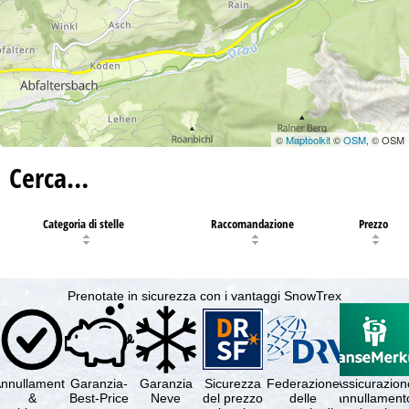
©
Maptoolkit
©
OSM
, © OSM
Cerca…
Categoria di stelle
Raccomandazione
Prezzo
Prenotate in sicurezza con i vantaggi SnowTrex
nnullamento
Garanzia-
Garanzia
Sicurezza
Federazione
Assicurazion
&
Best-Price
Neve
del prezzo
delle
annullament