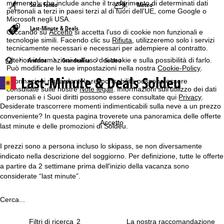
momento), che include anche il trasferimento di determinati dati
Sci di fondo
Meteo
personali a terzi in paesi terzi al di fuori dell'UE, come Google o
Microsoft negli USA.
Last-Minute & Deals
Cliccando su
Accetto
si accetta l'uso di cookie non funzionali e
tecnologie simili. Facendo clic su
Rifiuta
, utilizzeremo solo i servizi
tecnicamente necessari e necessari per adempiere al contratto.
H
Andorra
Grandvalira
Soldeu
Ulteriori informazioni sull'uso dei cookie e sulla possibilità di farlo.
Può modificare le sue impostazioni nella nostra
Cookie-Policy
.
Last-Minute & Deals Soldeu
o
Informazioni riguardanti la responsabilità possono essere
consultate sulle nostre
Note legali
. Informazioni sull'utilizzo dei dati
personali e i Suoi diritti possono essere consultate qui
Privacy
.
m
Desiderate trascorrere momenti indimenticabili sulla neve a un prezzo
conveniente? In questa pagina troverete una panoramica delle offerte
e
Accetto
last minute e delle promozioni di Soldeu.
p
I prezzi sono a persona incluso lo skipass, se non diversamente
indicato nella descrizione del soggiorno. Per definizione, tutte le offerte
a
a partire da 2 settimane prima dell'inizio della vacanza sono
considerate “last minute”.
g
Cerca...
e
Filtri di ricerca
2