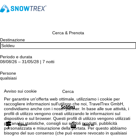
Cerca & Prenota
Destinazione
Periodo e durata
08/08/26 – 31/05/28 | 7 notti
Persone
qualsiasi
Avviso sui cookie
Cerca
Per garantire un'offerta web ottimale, utilizziamo i cookie per
raccogliere informazioni sull'utilizzo che noi, TravelTrex GmbH,
Soldeu
condividiamo anche con i nostri partner. In base alle sue attività, i
profili di utilizzo vengono creati utilizzando le informazioni sul
dispositivo e sul browser. Questi profili di utilizzo vengono utilizzati
per analisi statistiche, consigli sui singoli prodotti, pubblicità
Elenco
Area sci
personalizzata e misurazione della portata. Per questo abbiamo
bisogno del suo consenso (che può essere revocato in qualsiasi