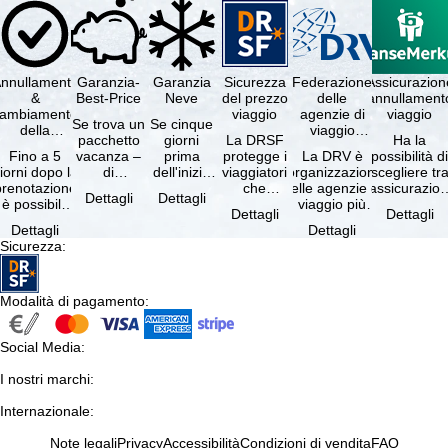
nnullamento
Garanzia-
Garanzia
Sicurezza
Federazione
Assicurazion
&
Best-Price
Neve
del prezzo
delle
annullament
cambiamento
viaggio
agenzie di
viaggio
Se trova un
Se cinque
della
viaggio
pacchetto
giorni
La DRSF
Ha la
prenotazione
tedesche
Fino a 5
vacanza –
prima
protegge i
La DRV è
possibilità d
gratuiti
iorni dopo la
di
dell'inizio
viaggiatori
l'organizzazione
scegliere tr
prenotazione
disponibilità
del suo
che
delle agenzie di
l'assicurazio
Dettagli
Dettagli
è possibile
e servizi
soggiorno
prenotano
viaggio più
annullament
Dettagli
Dettagli
annullare
inclusi
(giorno di
un
grande in
viaggio
Dettagli
Dettagli
ratuitamente
uguali –
arrivo),
pacchetto
Germania.
(compresa 
Sicurezza
:
il …
presso …
per …
vacanze o
Criteri …
servizi di …
Modalità di pagamento
:
Social Media
:
I nostri marchi
:
Internazionale
:
Note legali
Privacy
Accessibilità
Condizioni di vendita
FAQ