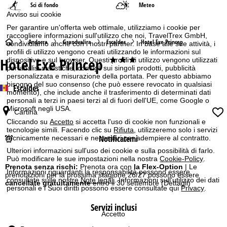
Sci di fondo
Meteo
Avviso sui cookie
Per garantire un'offerta web ottimale, utilizziamo i cookie per
raccogliere informazioni sull'utilizzo che noi, TravelTrex GmbH,
H
Andorra
Grandvalira
Escaldes
Hotel Exe Princep
condividiamo anche con i nostri partner. In base alle sue attività, i
profili di utilizzo vengono creati utilizzando le informazioni sul
Hotel Exe Princep
***
dispositivo e sul browser. Questi profili di utilizzo vengono utilizzati
o
per analisi statistiche, consigli sui singoli prodotti, pubblicità
personalizzata e misurazione della portata. Per questo abbiamo
m
bisogno del suo consenso (che può essere revocato in qualsiasi
Escaldes
momento), che include anche il trasferimento di determinati dati
personali a terzi in paesi terzi al di fuori dell'UE, come Google o
e
Microsoft negli USA.
Cartina
Cliccando su
Accetto
si accetta l'uso di cookie non funzionali e
p
tecnologie simili. Facendo clic su
Rifiuta
, utilizzeremo solo i servizi
Notificatemi
tecnicamente necessari e necessari per adempiere al contratto.
a
Ulteriori informazioni sull'uso dei cookie e sulla possibilità di farlo.
Può modificare le sue impostazioni nella nostra
Cookie-Policy
.
g
Prenota senza rischi:
Prenota ora con
la Flex-Option
| Le
Informazioni riguardanti la responsabilità possono essere
prenotazioni per la prossima stagione 26/27 possono essere
consultate sulle nostre
Note legali
. Informazioni sull'utilizzo dei dati
cancellate gratuitamente
entro il 30 settembre
(Dettagli)
e
personali e i Suoi diritti possono essere consultate qui
Privacy
.
Servizi inclusi
Accetto