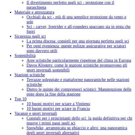
Il divertimento perfetto sugli sci - protezione con il
paraschiena
Materiale e attrezzatura
Occhiali da sci - più di una semplice protezione da vento e
sole
Sci - carver, freerider e all-rounders spaccano sia in pista che
fuori
Sicurezza sugli sci
La prima discesa: consigli per una giornata perfetta sugli sci
Per ogni evenienza: queste polizze assicurative per sciatori
sono davvero utili
Sostenibilità
Aree sciistiche particolarmente rispettose del clima in Europa
Davos Klosters: come le stazioni sciistiche promuovono gli
sport invernali sostenibili
Stazioni sciistiche
Terrazze soleggiate e piattaforme panoramiche nelle stazioni
sciistiche
Dietro le quinte dei comprensori sciistici: Manutenzione delle
piste dopo la fine della stagione
Top 10
10 buoni motivi per sciare a Vipiteno
10 buoni motivi per sciare in Francia
Vacanze e sport invernali
Consigli per i principianti dello sci: la guida definitiva per chi
muove i primi passi sugli sci
Snowbike, arrampicata su ghiaccio e altro: una panoramica
degli sport invernali alternativi