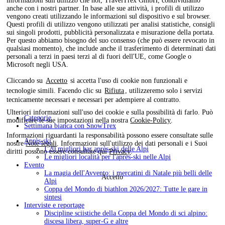
informazioni sull'utilizzo che noi, TravelTrex GmbH, condividiamo
anche con i nostri partner. In base alle sue attività, i profili di utilizzo
vengono creati utilizzando le informazioni sul dispositivo e sul browser.
Questi profili di utilizzo vengono utilizzati per analisi statistiche, consigli
sui singoli prodotti, pubblicità personalizzata e misurazione della portata.
Per questo abbiamo bisogno del suo consenso (che può essere revocato in
qualsiasi momento), che include anche il trasferimento di determinati dati
personali a terzi in paesi terzi al di fuori dell'UE, come Google o
Microsoft negli USA.
Cliccando su
Accetto
si accetta l'uso di cookie non funzionali e
tecnologie simili. Facendo clic su
Rifiuta
, utilizzeremo solo i servizi
tecnicamente necessari e necessari per adempiere al contratto.
Ulteriori informazioni sull'uso dei cookie e sulla possibilità di farlo. Può
Categorie
modificare le sue impostazioni nella nostra
Cookie-Policy
.
Settimana bianca con SnowTrex
Informazioni riguardanti la responsabilità possono essere consultate sulle
Après-ski
nostre
Note legali
. Informazioni sull'utilizzo dei dati personali e i Suoi
I 20 migliori bar après-ski delle Alpi
diritti possono essere consultate qui
Privacy
.
Le migliori località per l'après-ski nelle Alpi
Evento
La magia dell'Avvento: i mercatini di Natale più belli delle
Accetto
Alpi
Coppa del Mondo di biathlon 2026/2027: Tutte le gare in
sintesi
Interviste e reportage
Discipline sciistiche della Coppa del Mondo di sci alpino:
discesa libera, super-G e altre