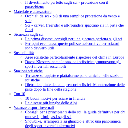
Il divertimento perfetto sugli sci - protezione con il
paraschiena
Materiale e attrezzatura
Occhiali da sci - più di una semplice protezione da vento e
sole
Sci - carver, freerider e all-rounders spaccano sia in pista che
fuori
Sicurezza sugli sci
La prima discesa: consigli per una giornata perfetta sugli sci
Per ogni evenienza: queste polizze assicurative per sciatori
sono davvero utili
Sostenibilità
Aree sciistiche particolarmente rispettose del clima in Europa
Davos Klosters: come le stazioni sciistiche promuovono gli
sport invernali sostenibili
Stazioni sciistiche
Terrazze soleggiate e piattaforme panoramiche nelle stazioni
sciistiche
Dietro le quinte dei comprensori sciistici: Manutenzione delle
piste dopo la fine della stagione
Top 10
10 buoni motivi per sciare in Francia
Le discese più lunghe delle Alpi
Vacanze e sport invernali
Consigli per i principianti dello sci: la guida definitiva per chi
muove i primi passi sugli sci
Snowbike, arrampicata su ghiaccio e altro: una panoramica
degli sport invernali alternativi