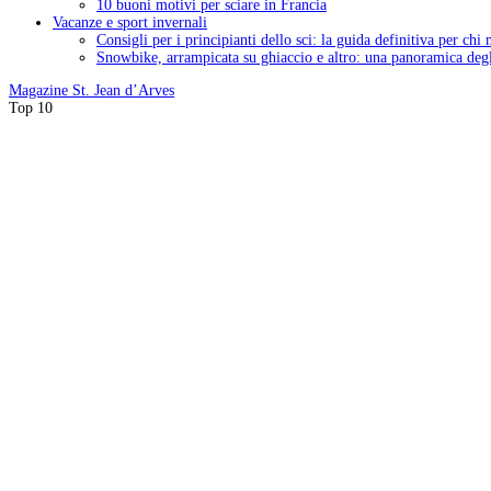
10 buoni motivi per sciare in Francia
Vacanze e sport invernali
Consigli per i principianti dello sci: la guida definitiva per chi
Snowbike, arrampicata su ghiaccio e altro: una panoramica degli
Magazine
St. Jean d’Arves
Top 10