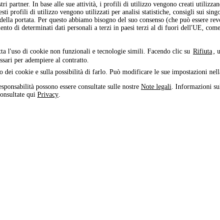
i partner. In base alle sue attività, i profili di utilizzo vengono creati utilizza
ti profili di utilizzo vengono utilizzati per analisi statistiche, consigli sui sing
 della portata. Per questo abbiamo bisogno del suo consenso (che può essere re
ento di determinati dati personali a terzi in paesi terzi al di fuori dell'UE, co
tta l'uso di cookie non funzionali e tecnologie simili. Facendo clic su
Rifiuta
, 
ssari per adempiere al contratto.
o dei cookie e sulla possibilità di farlo. Può modificare le sue impostazioni nel
esponsabilità possono essere consultate sulle nostre
Note legali
. Informazioni sul
consultate qui
Privacy
.