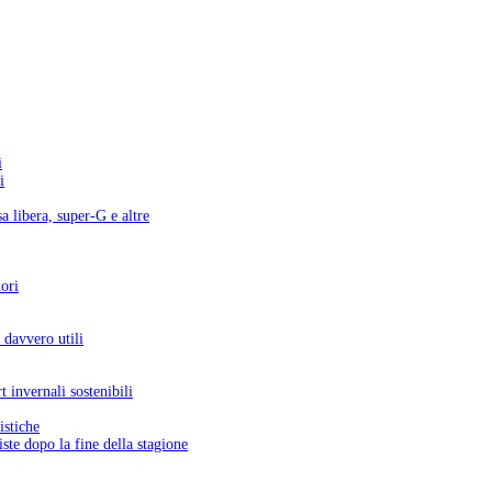
i
i
a libera, super-G e altre
uori
 davvero utili
 invernali sostenibili
istiche
ste dopo la fine della stagione