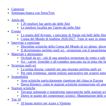
Categorie
Settimana bianca con SnowTrex
Après-ski
I 20 migliori bar après-ski delle Alpi
Le migliori località per l'après-ski nelle Alpi
Evento
La magia dell'Avvento: i mercatini di Natale più belli delle Alp
Coppa del Mondo di biathlon 2026/2027: Tutte le gare in sintes
Interviste e reportage
Discipline sciistiche della Coppa del Mondo di sci alpino: disces
Il divertimento perfetto sugli sci - protezione con il paraschiena
Materiale e attrezzatura
Occhiali da sci - più di una semplice protezione da vento e sole
Sci - carver, freerider e all-rounders spaccano sia in pista che f
Sicurezza sugli sci
La prima discesa: consigli per una giornata perfetta sugli sci
Per ogni evenienza: queste polizze assicurative per sciatori sono
Sostenibilità
Aree sciistiche particolarmente rispettose del clima in Europa
Davos Klosters: come le stazioni sciistiche promuovono gli sport
Stazioni sciistiche
Terrazze soleggiate e piattaforme panoramiche nelle stazioni sci
Dietro le quinte dei comprensori sciistici: Manutenzione delle pi
Top 10
10 buoni motivi per sciare a Vipiteno