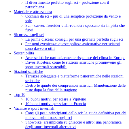
Il divertimento perfetto sugli sci - protezione con il
paraschiena
Materiale e attrezzatura
Occhiali da sci - più di una semplice protezione da vento e
sole
Sci - carver, freerider e all-rounders spaccano sia in pista che
fuori
Sicurezza sugli sci
La prima discesa: consigli per una giornata perfetta sugli sci
Per ogni evenienza: queste polizze assicurative per sciatori
sono davvero utili
Sostenibilità
Aree sciistiche particolarmente rispettose del clima in Europa
Davos Klosters: come le stazioni sciistiche promuovono gli
sport invernali sostenibili
Stazioni sciistiche
Terrazze soleggiate e piattaforme panoramiche nelle stazioni
sciistiche
Dietro le quinte dei comprensori sciistici: Manutenzione delle
piste dopo la fine della stagione
Top 10
10 buoni motivi per sciare a Vipiteno
10 buoni motivi per sciare in Francia
Vacanze e sport invernali
Consigli per i principianti dello sci: la guida definitiva per chi
muove i primi passi sugli sci
Snowbike, arrampicata su ghiaccio e altro: una panoramica
degli sport invernali alternativi