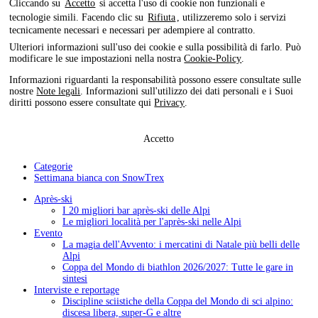
Cliccando su
Accetto
si accetta l'uso di cookie non funzionali e
tecnologie simili. Facendo clic su
Rifiuta
, utilizzeremo solo i servizi
tecnicamente necessari e necessari per adempiere al contratto.
Ulteriori informazioni sull'uso dei cookie e sulla possibilità di farlo. Può
modificare le sue impostazioni nella nostra
Cookie-Policy
.
Informazioni riguardanti la responsabilità possono essere consultate sulle
nostre
Note legali
. Informazioni sull'utilizzo dei dati personali e i Suoi
diritti possono essere consultate qui
Privacy
.
Accetto
Categorie
Settimana bianca con SnowTrex
Après-ski
I 20 migliori bar après-ski delle Alpi
Le migliori località per l'après-ski nelle Alpi
Evento
La magia dell'Avvento: i mercatini di Natale più belli delle
Alpi
Coppa del Mondo di biathlon 2026/2027: Tutte le gare in
sintesi
Interviste e reportage
Discipline sciistiche della Coppa del Mondo di sci alpino:
discesa libera, super-G e altre