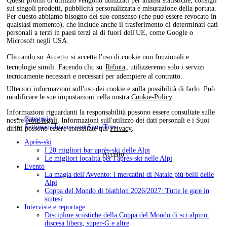
Questi profili di utilizzo vengono utilizzati per analisi statistiche, consigli
sui singoli prodotti, pubblicità personalizzata e misurazione della portata.
Per questo abbiamo bisogno del suo consenso (che può essere revocato in
qualsiasi momento), che include anche il trasferimento di determinati dati
personali a terzi in paesi terzi al di fuori dell'UE, come Google o
Microsoft negli USA.
Cliccando su
Accetto
si accetta l'uso di cookie non funzionali e
tecnologie simili. Facendo clic su
Rifiuta
, utilizzeremo solo i servizi
tecnicamente necessari e necessari per adempiere al contratto.
Ulteriori informazioni sull'uso dei cookie e sulla possibilità di farlo. Può
modificare le sue impostazioni nella nostra
Cookie-Policy
.
Informazioni riguardanti la responsabilità possono essere consultate sulle
Categorie
nostre
Note legali
. Informazioni sull'utilizzo dei dati personali e i Suoi
Settimana bianca con SnowTrex
diritti possono essere consultate qui
Privacy
.
Après-ski
I 20 migliori bar après-ski delle Alpi
Accetto
Le migliori località per l'après-ski nelle Alpi
Evento
La magia dell'Avvento: i mercatini di Natale più belli delle
Alpi
Coppa del Mondo di biathlon 2026/2027: Tutte le gare in
sintesi
Interviste e reportage
Discipline sciistiche della Coppa del Mondo di sci alpino:
discesa libera, super-G e altre