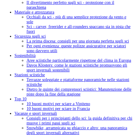
Il divertimento perfetto sugli sci - protezione con il
paraschiena
Materiale e attrezzatura
Occhiali da sci - più di una semplice protezione da vento e
sole
Sci - carver, freerider e all-rounders spaccano sia in pista che
fuori
Sicurezza sugli sci
La prima discesa: consigli per una giornata perfetta sugli sci
Per ogni evenienza: queste polizze assicurative per sciatori
sono davvero utili
Sostenibilità
Aree sciistiche particolarmente rispettose del clima in Europa
Davos Klosters: come le stazioni sciistiche promuovono gli
sport invernali sostenibili
Stazioni sciistiche
Terrazze soleggiate e piattaforme panoramiche nelle stazioni
sciistiche
Dietro le quinte dei comprensori sciistici: Manutenzione delle
piste dopo la fine della stagione
Top 10
10 buoni motivi per sciare a Vipiteno
10 buoni motivi per sciare in Francia
Vacanze e sport invernali
Consigli per i principianti dello sci: la guida definitiva per chi
muove i primi passi sugli sci
Snowbike, arrampicata su ghiaccio e altro: una panoramica
degli sport invernali alternativi