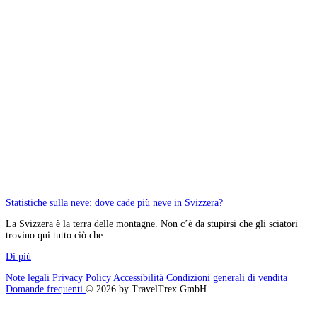
Statistiche sulla neve: dove cade più neve in Svizzera?
La Svizzera è la terra delle montagne. Non c’è da stupirsi che gli sciatori
trovino qui tutto ciò che ...
Di più
Note legali
Privacy Policy
Accessibilità
Condizioni generali di vendita
Domande frequenti
© 2026 by TravelTrex GmbH