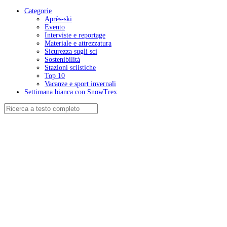
Categorie
Après-ski
Evento
Interviste e reportage
Materiale e attrezzatura
Sicurezza sugli sci
Sostenibilità
Stazioni sciistiche
Top 10
Vacanze e sport invernali
Settimana bianca con SnowTrex