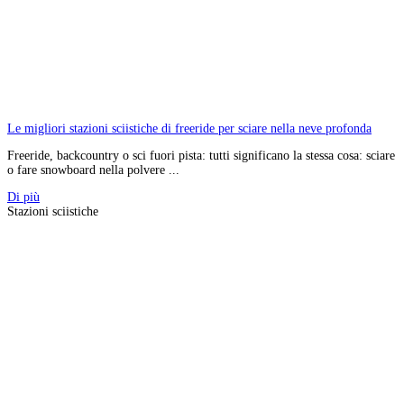
Le migliori stazioni sciistiche di freeride per sciare nella neve profonda
Freeride, backcountry o sci fuori pista: tutti significano la stessa cosa: sciare
o fare snowboard nella polvere ...
Di più
Stazioni sciistiche