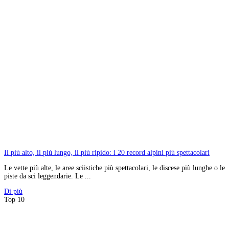
Il più alto, il più lungo, il più ripido: i 20 record alpini più spettacolari
Le vette più alte, le aree sciistiche più spettacolari, le discese più lunghe o le
piste da sci leggendarie. Le ...
Di più
Top 10