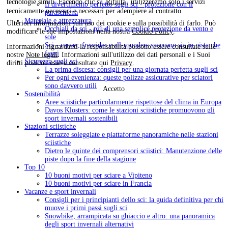
tecnologie simili. Facendo clic su
Rifiuta
, utilizzeremo solo i servizi
Il divertimento perfetto sugli sci - protezione con il
tecnicamente necessari e necessari per adempiere al contratto.
paraschiena
Materiale e attrezzatura
Ulteriori informazioni sull'uso dei cookie e sulla possibilità di farlo. Può
Occhiali da sci - più di una semplice protezione da vento e
modificare le sue impostazioni nella nostra
Cookie-Policy
.
sole
Sci - carver, freerider e all-rounders spaccano sia in pista che
Informazioni riguardanti la responsabilità possono essere consultate sulle
fuori
nostre
Note legali
. Informazioni sull'utilizzo dei dati personali e i Suoi
Sicurezza sugli sci
diritti possono essere consultate qui
Privacy
.
La prima discesa: consigli per una giornata perfetta sugli sci
Per ogni evenienza: queste polizze assicurative per sciatori
sono davvero utili
Accetto
Sostenibilità
Aree sciistiche particolarmente rispettose del clima in Europa
Davos Klosters: come le stazioni sciistiche promuovono gli
sport invernali sostenibili
Stazioni sciistiche
Terrazze soleggiate e piattaforme panoramiche nelle stazioni
sciistiche
Dietro le quinte dei comprensori sciistici: Manutenzione delle
piste dopo la fine della stagione
Top 10
10 buoni motivi per sciare a Vipiteno
10 buoni motivi per sciare in Francia
Vacanze e sport invernali
Consigli per i principianti dello sci: la guida definitiva per chi
muove i primi passi sugli sci
Snowbike, arrampicata su ghiaccio e altro: una panoramica
degli sport invernali alternativi