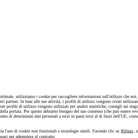
ottimale, utilizziamo i cookie per raccogliere informazioni sull'utilizzo che n
i partner. In base alle sue attività, i profili di utilizzo vengono creati utilizza
ti profili di utilizzo vengono utilizzati per analisi statistiche, consigli sui sing
 della portata. Per questo abbiamo bisogno del suo consenso (che può essere re
ento di determinati dati personali a terzi in paesi terzi al di fuori dell'UE, co
tta l'uso di cookie non funzionali e tecnologie simili. Facendo clic su
Rifiuta
, 
ssari per adempiere al contratto.