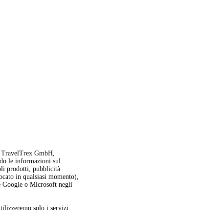
oi, TravelTrex GmbH,
ndo le informazioni sul
oli prodotti, pubblicità
vocato in qualsiasi momento),
me Google o Microsoft negli
utilizzeremo solo i servizi