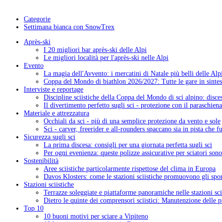
Categorie
Settimana bianca con SnowTrex
Après-ski
I 20 migliori bar après-ski delle Alpi
Le migliori località per l'après-ski nelle Alpi
Evento
La magia dell'Avvento: i mercatini di Natale più belli delle Alp
Coppa del Mondo di biathlon 2026/2027: Tutte le gare in sintes
Interviste e reportage
Discipline sciistiche della Coppa del Mondo di sci alpino: disces
Il divertimento perfetto sugli sci - protezione con il paraschiena
Materiale e attrezzatura
Occhiali da sci - più di una semplice protezione da vento e sole
Sci - carver, freerider e all-rounders spaccano sia in pista che f
Sicurezza sugli sci
La prima discesa: consigli per una giornata perfetta sugli sci
Per ogni evenienza: queste polizze assicurative per sciatori sono
Sostenibilità
Aree sciistiche particolarmente rispettose del clima in Europa
Davos Klosters: come le stazioni sciistiche promuovono gli sport
Stazioni sciistiche
Terrazze soleggiate e piattaforme panoramiche nelle stazioni sci
Dietro le quinte dei comprensori sciistici: Manutenzione delle pi
Top 10
10 buoni motivi per sciare a Vipiteno