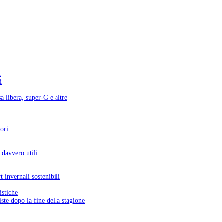
i
i
a libera, super-G e altre
uori
 davvero utili
 invernali sostenibili
istiche
ste dopo la fine della stagione