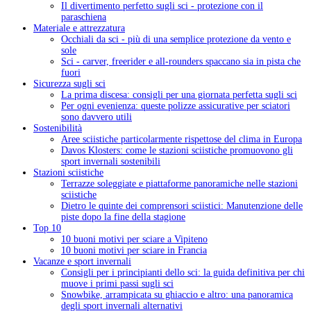
Il divertimento perfetto sugli sci - protezione con il
paraschiena
Materiale e attrezzatura
Occhiali da sci - più di una semplice protezione da vento e
sole
Sci - carver, freerider e all-rounders spaccano sia in pista che
fuori
Sicurezza sugli sci
La prima discesa: consigli per una giornata perfetta sugli sci
Per ogni evenienza: queste polizze assicurative per sciatori
sono davvero utili
Sostenibilità
Aree sciistiche particolarmente rispettose del clima in Europa
Davos Klosters: come le stazioni sciistiche promuovono gli
sport invernali sostenibili
Stazioni sciistiche
Terrazze soleggiate e piattaforme panoramiche nelle stazioni
sciistiche
Dietro le quinte dei comprensori sciistici: Manutenzione delle
piste dopo la fine della stagione
Top 10
10 buoni motivi per sciare a Vipiteno
10 buoni motivi per sciare in Francia
Vacanze e sport invernali
Consigli per i principianti dello sci: la guida definitiva per chi
muove i primi passi sugli sci
Snowbike, arrampicata su ghiaccio e altro: una panoramica
degli sport invernali alternativi