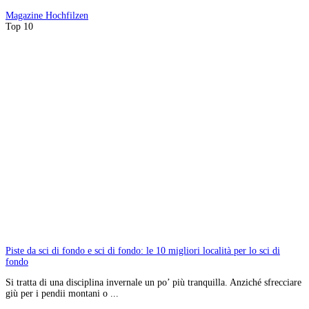
Magazine
Hochfilzen
Top 10
Piste da sci di fondo e sci di fondo: le 10 migliori località per lo sci di
fondo
Si tratta di una disciplina invernale un po’ più tranquilla. Anziché sfrecciare
giù per i pendii montani o ...