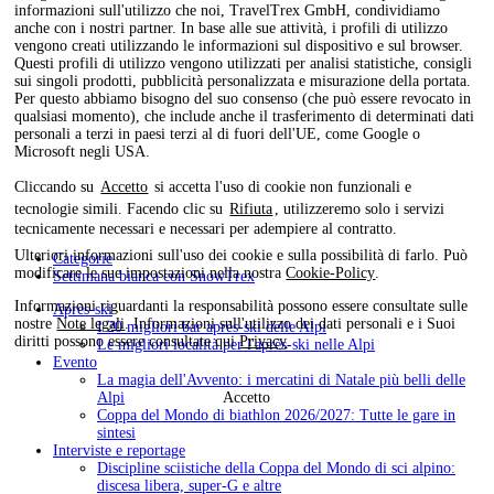
informazioni sull'utilizzo che noi, TravelTrex GmbH, condividiamo
anche con i nostri partner. In base alle sue attività, i profili di utilizzo
vengono creati utilizzando le informazioni sul dispositivo e sul browser.
Questi profili di utilizzo vengono utilizzati per analisi statistiche, consigli
sui singoli prodotti, pubblicità personalizzata e misurazione della portata.
Per questo abbiamo bisogno del suo consenso (che può essere revocato in
qualsiasi momento), che include anche il trasferimento di determinati dati
personali a terzi in paesi terzi al di fuori dell'UE, come Google o
Microsoft negli USA.
Cliccando su
Accetto
si accetta l'uso di cookie non funzionali e
tecnologie simili. Facendo clic su
Rifiuta
, utilizzeremo solo i servizi
tecnicamente necessari e necessari per adempiere al contratto.
Ulteriori informazioni sull'uso dei cookie e sulla possibilità di farlo. Può
Categorie
modificare le sue impostazioni nella nostra
Cookie-Policy
.
Settimana bianca con SnowTrex
Informazioni riguardanti la responsabilità possono essere consultate sulle
Après-ski
nostre
Note legali
. Informazioni sull'utilizzo dei dati personali e i Suoi
I 20 migliori bar après-ski delle Alpi
diritti possono essere consultate qui
Privacy
.
Le migliori località per l'après-ski nelle Alpi
Evento
La magia dell'Avvento: i mercatini di Natale più belli delle
Accetto
Alpi
Coppa del Mondo di biathlon 2026/2027: Tutte le gare in
sintesi
Interviste e reportage
Discipline sciistiche della Coppa del Mondo di sci alpino:
discesa libera, super-G e altre