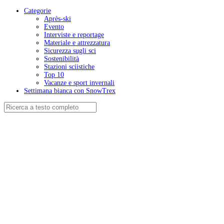
Categorie
Après-ski
Evento
Interviste e reportage
Materiale e attrezzatura
Sicurezza sugli sci
Sostenibilità
Stazioni sciistiche
Top 10
Vacanze e sport invernali
Settimana bianca con SnowTrex