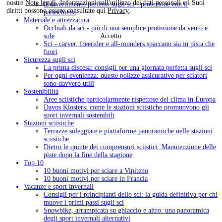
nostre
Note legali
. Informazioni sull'utilizzo dei dati personali e i Suoi
Il divertimento perfetto sugli sci - protezione con il
diritti possono essere consultate qui
Privacy
.
paraschiena
Materiale e attrezzatura
Occhiali da sci - più di una semplice protezione da vento e
sole
Accetto
Sci - carver, freerider e all-rounders spaccano sia in pista che
fuori
Sicurezza sugli sci
La prima discesa: consigli per una giornata perfetta sugli sci
Per ogni evenienza: queste polizze assicurative per sciatori
sono davvero utili
Sostenibilità
Aree sciistiche particolarmente rispettose del clima in Europa
Davos Klosters: come le stazioni sciistiche promuovono gli
sport invernali sostenibili
Stazioni sciistiche
Terrazze soleggiate e piattaforme panoramiche nelle stazioni
sciistiche
Dietro le quinte dei comprensori sciistici: Manutenzione delle
piste dopo la fine della stagione
Top 10
10 buoni motivi per sciare a Vipiteno
10 buoni motivi per sciare in Francia
Vacanze e sport invernali
Consigli per i principianti dello sci: la guida definitiva per chi
muove i primi passi sugli sci
Snowbike, arrampicata su ghiaccio e altro: una panoramica
degli sport invernali alternativi