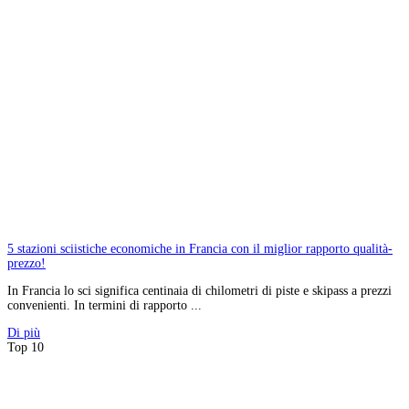
5 stazioni sciistiche economiche in Francia con il miglior rapporto qualità-
prezzo!
In Francia lo sci significa centinaia di chilometri di piste e skipass a prezzi
convenienti. In termini di rapporto ...
Di più
Top 10