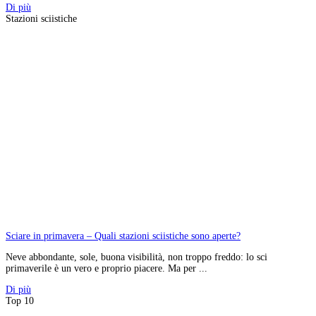
Di più
Stazioni sciistiche
Sciare in primavera – Quali stazioni sciistiche sono aperte?
Neve abbondante, sole, buona visibilità, non troppo freddo: lo sci
primaverile è un vero e proprio piacere. Ma per ...
Di più
Top 10