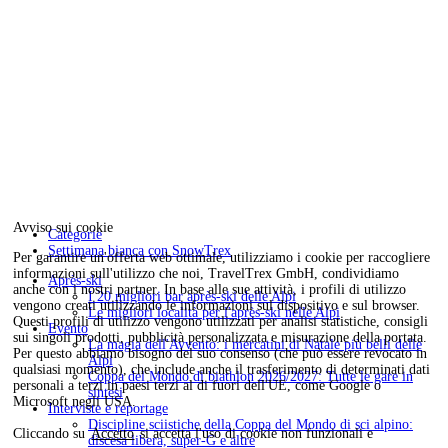
Avviso sui cookie
Categorie
Settimana bianca con SnowTrex
Per garantire un'offerta web ottimale, utilizziamo i cookie per raccogliere
informazioni sull'utilizzo che noi, TravelTrex GmbH, condividiamo
Après-ski
anche con i nostri partner. In base alle sue attività, i profili di utilizzo
I 20 migliori bar après-ski delle Alpi
vengono creati utilizzando le informazioni sul dispositivo e sul browser.
Le migliori località per l'après-ski nelle Alpi
Questi profili di utilizzo vengono utilizzati per analisi statistiche, consigli
Evento
sui singoli prodotti, pubblicità personalizzata e misurazione della portata.
La magia dell'Avvento: i mercatini di Natale più belli delle
Per questo abbiamo bisogno del suo consenso (che può essere revocato in
Alpi
qualsiasi momento), che include anche il trasferimento di determinati dati
Coppa del Mondo di biathlon 2026/2027: Tutte le gare in
personali a terzi in paesi terzi al di fuori dell'UE, come Google o
sintesi
Microsoft negli USA.
Interviste e reportage
Discipline sciistiche della Coppa del Mondo di sci alpino:
Cliccando su
Accetto
si accetta l'uso di cookie non funzionali e
discesa libera, super-G e altre