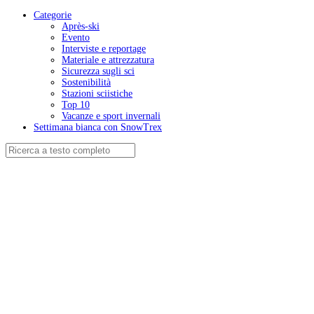
Categorie
Après-ski
Evento
Interviste e reportage
Materiale e attrezzatura
Sicurezza sugli sci
Sostenibilità
Stazioni sciistiche
Top 10
Vacanze e sport invernali
Settimana bianca con SnowTrex