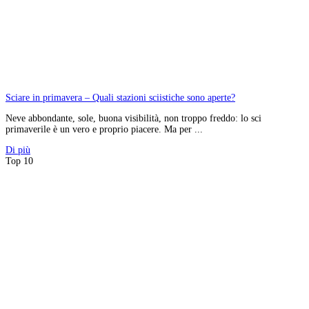
Sciare in primavera – Quali stazioni sciistiche sono aperte?
Neve abbondante, sole, buona visibilità, non troppo freddo: lo sci
primaverile è un vero e proprio piacere. Ma per ...
Di più
Top 10