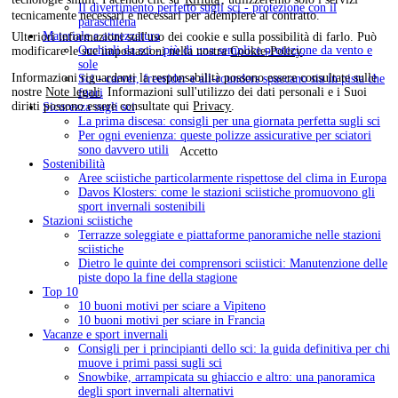
Il divertimento perfetto sugli sci - protezione con il
tecnicamente necessari e necessari per adempiere al contratto.
paraschiena
Materiale e attrezzatura
Ulteriori informazioni sull'uso dei cookie e sulla possibilità di farlo. Può
Occhiali da sci - più di una semplice protezione da vento e
modificare le sue impostazioni nella nostra
Cookie-Policy
.
sole
Informazioni riguardanti la responsabilità possono essere consultate sulle
Sci - carver, freerider e all-rounders spaccano sia in pista che
nostre
Note legali
. Informazioni sull'utilizzo dei dati personali e i Suoi
fuori
diritti possono essere consultate qui
Privacy
.
Sicurezza sugli sci
La prima discesa: consigli per una giornata perfetta sugli sci
Per ogni evenienza: queste polizze assicurative per sciatori
sono davvero utili
Accetto
Sostenibilità
Aree sciistiche particolarmente rispettose del clima in Europa
Davos Klosters: come le stazioni sciistiche promuovono gli
sport invernali sostenibili
Stazioni sciistiche
Terrazze soleggiate e piattaforme panoramiche nelle stazioni
sciistiche
Dietro le quinte dei comprensori sciistici: Manutenzione delle
piste dopo la fine della stagione
Top 10
10 buoni motivi per sciare a Vipiteno
10 buoni motivi per sciare in Francia
Vacanze e sport invernali
Consigli per i principianti dello sci: la guida definitiva per chi
muove i primi passi sugli sci
Snowbike, arrampicata su ghiaccio e altro: una panoramica
degli sport invernali alternativi