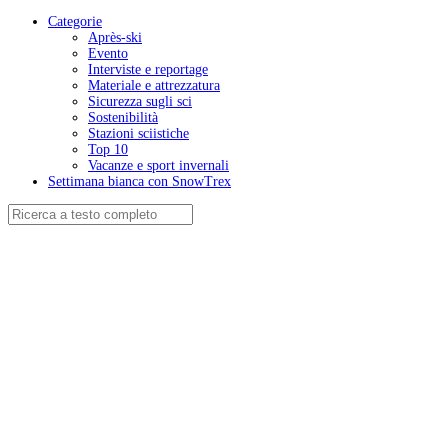
Categorie
Après-ski
Evento
Interviste e reportage
Materiale e attrezzatura
Sicurezza sugli sci
Sostenibilità
Stazioni sciistiche
Top 10
Vacanze e sport invernali
Settimana bianca con SnowTrex