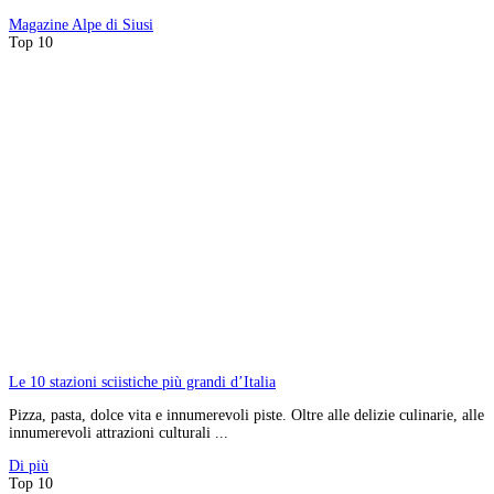
Magazine
Alpe di Siusi
Top 10
Le 10 stazioni sciistiche più grandi d’Italia
Pizza, pasta, dolce vita e innumerevoli piste. Oltre alle delizie culinarie, alle
innumerevoli attrazioni culturali ...
Di più
Top 10