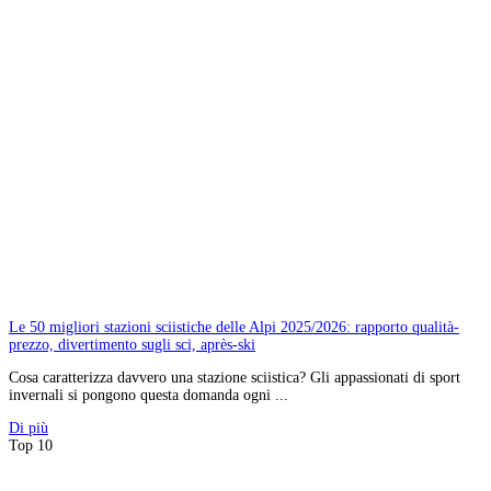
Le 50 migliori stazioni sciistiche delle Alpi 2025/2026: rapporto qualità-
prezzo, divertimento sugli sci, après-ski
Cosa caratterizza davvero una stazione sciistica? Gli appassionati di sport
invernali si pongono questa domanda ogni ...
Di più
Top 10