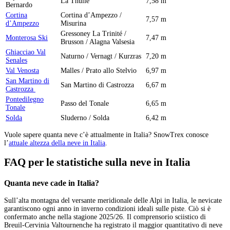
La Thuile
7,58 m
Bernardo
Cortina
Cortina d’Ampezzo /
7,57 m
d’Ampezzo
Misurina
Gressoney La Trinité /
Monterosa Ski
7,47 m
Brusson / Alagna Valsesia
Ghiacciao Val
Naturno / Vernagt / Kurzras
7,20 m
Senales
Val Venosta
Malles / Prato allo Stelvio
6,97 m
San Martino di
San Martino di Castrozza
6,67 m
Castrozza
Pontedilegno
Passo del Tonale
6,65 m
Tonale
Solda
Sluderno / Solda
6,42 m
Vuole sapere quanta neve c’è attualmente in Italia? SnowTrex conosce
l’
attuale altezza della neve in Italia
.
FAQ per le statistiche sulla neve in Italia
Quanta neve cade in Italia?
Sull’alta montagna del versante meridionale delle Alpi in Italia, le nevicate
garantiscono ogni anno in inverno condizioni ideali sulle piste. Ciò si è
confermato anche nella stagione 2025/26. Il comprensorio sciistico di
Breuil-Cervinia Valtournenche ha registrato il maggior quantitativo di neve