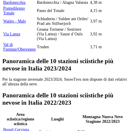
Bardonecchia
Bardonecchia / Alagna Valsesia
4,38 m
Pontedilegno
Passo del Tonale
4,15 m
Tonale
Schluderns / Sulden am Ortler/
Watles - Mals
3,97 m
Prad am Stilfserjoch
Cesana Torinese / Sestriere
Via Lattea
(Via Lattea) / Sauze d´Oulx
3,92 m
(Via Lattea)
Val di
Truden
3,71 m
Fiemme/Obereggen
Panoramica delle 10 stazioni sciistiche più
nevose in Italia 2023/2024
Per la stagione invernale 2023/2024, SnowTrex non dispone di dati relativi
all’altezza della neve.
Panoramica delle 10 stazioni sciistiche più
nevose in Italia 2022/2023
Area
Montagna Nuova Neve
sciistica/regione
Luoghi
Stagione 2022/2023
sciistica
Breuil-Cervinia