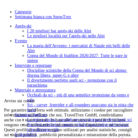
Categorie
Settimana bianca con SnowTrex
Après-ski
I 20 migliori bar après-ski delle Alpi
Le migliori località per l'après-ski nelle Alpi
Evento
La magia dell'Avvento: i mercatini di Natale più belli delle
Alpi
Coppa del Mondo di biathlon 2026/2027: Tutte le gare in
sintesi
Interviste e reportage
Discipline sciistiche della Coppa del Mondo di sci alpino:
discesa libera, super-G e altre
Il divertimento perfetto sugli sci - protezione con il
paraschiena
Materiale e attrezzatura
Occhiali da sci - più di una semplice protezione da vento e
sole
Avviso sui cookie
Sci - carver, freerider e all-rounders spaccano sia in pista che
fuori
Per garantire un'offerta web ottimale, utilizziamo i cookie per raccogliere
Sicurezza sugli sci
informazioni sull'utilizzo che noi, TravelTrex GmbH, condividiamo
La prima discesa: consigli per una giornata perfetta sugli sci
anche con i nostri partner. In base alle sue attività, i profili di utilizzo
Per ogni evenienza: queste polizze assicurative per sciatori
vengono creati utilizzando le informazioni sul dispositivo e sul browser.
sono davvero utili
Questi profili di utilizzo vengono utilizzati per analisi statistiche, consigli
Sostenibilità
sui singoli prodotti, pubblicità personalizzata e misurazione della portata.