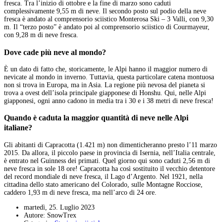
fresca. Tra l’inizio di ottobre e la fine di marzo sono caduti
complessivamente 9,55 m di neve. Il secondo posto sul podio della neve
fresca è andato al comprensorio sciistico Monterosa Ski – 3 Valli, con 9,30
m. Il “terzo posto” è andato poi al comprensorio sciistico di Courmayeur,
con 9,28 m di neve fresca.
Dove cade più neve al mondo?
È un dato di fatto che, storicamente, le Alpi hanno il maggior numero di
nevicate al mondo in inverno. Tuttavia, questa particolare catena montuosa
non si trova in Europa, ma in Asia. La regione più nevosa del pianeta si
trova a ovest dell’isola principale giapponese di Honshu. Qui, nelle Alpi
giapponesi, ogni anno cadono in media tra i 30 e i 38 metri di neve fresca!
Quando è caduta la maggior quantità di neve nelle Alpi
italiane?
Gli abitanti di Capracotta (1.421 m) non dimenticheranno presto l’11 marzo
2015. Da allora, il piccolo paese in provincia di Isernia, nell’Italia centrale,
è entrato nel Guinness dei primati. Quel giorno qui sono caduti 2,56 m di
neve fresca in sole 18 ore! Capracotta ha così sostituito il vecchio detentore
del record mondiale di neve fresca, il Lago d’Argento. Nel 1921, nella
cittadina dello stato americano del Colorado, sulle Montagne Rocciose,
caddero 1,93 m di neve fresca, ma nell’arco di 24 ore.
martedì, 25. Luglio 2023
Autore: SnowTrex