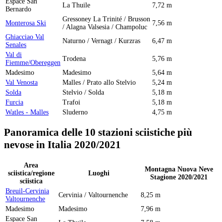
Espace San
La Thuile
7,72 m
Bernardo
Gressoney La Trinité / Brusson
Monterosa Ski
7,56 m
/ Alagna Valsesia / Champoluc
Ghiacciao Val
Naturno / Vernagt / Kurzras
6,47 m
Senales
Val di
Trodena
5,76 m
Fiemme/Obereggen
Madesimo
Madesimo
5,64 m
Val Venosta
Malles / Prato allo Stelvio
5,24 m
Solda
Stelvio / Solda
5,18 m
Furcia
Trafoi
5,18 m
Watles - Malles
Sluderno
4,75 m
Panoramica delle 10 stazioni sciistiche più
nevose in Italia 2020/2021
Area
Montagna Nuova Neve
sciistica/regione
Luoghi
Stagione 2020/2021
sciistica
Breuil-Cervinia
Cervinia / Valtournenche
8,25 m
Valtournenche
Madesimo
Madesimo
7,96 m
Espace San