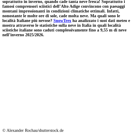
soprattutto in inverno, quando cade tanta neve fresca! Soprattutto i
famosi comprensori sciistici dell’Alto Adige convincono con paesaggi
montani impressionanti in condizioni climatiche ottimali. Infatti,
nonostante le molte ore di sole, cade molta neve. Ma quali sono le
località Italiane più nevose?
SnowTrex
ha analizzato i suoi dati meteo e
mostra attraverso le statistiche sulla neve in Italia in quali località
sciistiche italiane sono caduti complessivamente fino a 9,55 m di neve
nell’inverno 2025/2026.
© Alexander Rochau/shutterstock.de