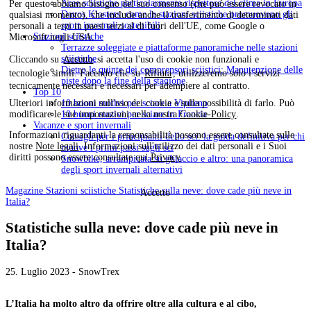
Aree sciistiche particolarmente rispettose del clima in Europa
Per questo abbiamo bisogno del suo consenso (che può essere revocato in
Davos Klosters: come le stazioni sciistiche promuovono gli
qualsiasi momento), che include anche il trasferimento di determinati dati
sport invernali sostenibili
personali a terzi in paesi terzi al di fuori dell'UE, come Google o
Stazioni sciistiche
Microsoft negli USA.
Terrazze soleggiate e piattaforme panoramiche nelle stazioni
sciistiche
Cliccando su
Accetto
si accetta l'uso di cookie non funzionali e
Dietro le quinte dei comprensori sciistici: Manutenzione delle
tecnologie simili. Facendo clic su
Rifiuta
, utilizzeremo solo i servizi
piste dopo la fine della stagione
tecnicamente necessari e necessari per adempiere al contratto.
Top 10
Ulteriori informazioni sull'uso dei cookie e sulla possibilità di farlo. Può
10 buoni motivi per sciare a Vipiteno
modificare le sue impostazioni nella nostra
Cookie-Policy
.
10 buoni motivi per sciare in Francia
Vacanze e sport invernali
Informazioni riguardanti la responsabilità possono essere consultate sulle
Consigli per i principianti dello sci: la guida definitiva per chi
nostre
Note legali
. Informazioni sull'utilizzo dei dati personali e i Suoi
muove i primi passi sugli sci
diritti possono essere consultate qui
Privacy
.
Snowbike, arrampicata su ghiaccio e altro: una panoramica
degli sport invernali alternativi
Magazine
Stazioni sciistiche
Statistiche sulla neve: dove cade più neve in
Accetto
Italia?
Statistiche sulla neve: dove cade più neve in
Italia?
25. Luglio 2023 - SnowTrex
L’Italia ha molto altro da offrire oltre alla cultura e al cibo,