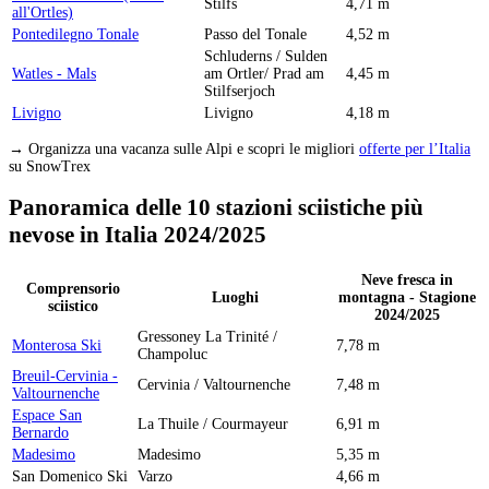
Stilfs
4,71 m
all'Ortles)
Pontedilegno Tonale
Passo del Tonale
4,52 m
Schluderns / Sulden
Watles - Mals
am Ortler/ Prad am
4,45 m
Stilfserjoch
Livigno
Livigno
4,18 m
→ Organizza una vacanza sulle Alpi e scopri le migliori
offerte per l’Italia
su SnowTrex
Panoramica delle 10 stazioni sciistiche più
nevose in Italia 2024/2025
Neve fresca in
Comprensorio
Luoghi
montagna - Stagione
sciistico
2024/2025
Gressoney La Trinité /
Monterosa Ski
7,78 m
Champoluc
Breuil-Cervinia -
Cervinia / Valtournenche
7,48 m
Valtournenche
Espace San
La Thuile / Courmayeur
6,91 m
Bernardo
Madesimo
Madesimo
5,35 m
San Domenico Ski
Varzo
4,66 m