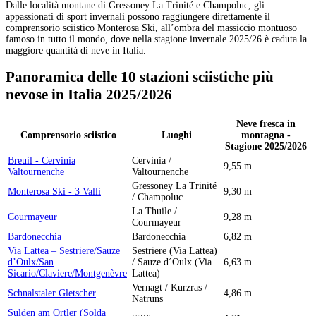
Dalle località montane di Gressoney La Trinité e Champoluc, gli
appassionati di sport invernali possono raggiungere direttamente il
comprensorio sciistico Monterosa Ski, all’ombra del massiccio montuoso
famoso in tutto il mondo, dove nella stagione invernale 2025/26 è caduta la
maggiore quantità di neve in Italia.
Panoramica delle 10 stazioni sciistiche più
nevose in Italia 2025/2026
Neve fresca in
Comprensorio sciistico
Luoghi
montagna -
Stagione 2025/2026
Breuil - Cervinia
Cervinia /
9,55 m
Valtournenche
Valtournenche
Gressoney La Trinité
Monterosa Ski - 3 Valli
9,30 m
/ Champoluc
La Thuile /
Courmayeur
9,28 m
Courmayeur
Bardonecchia
Bardonecchia
6,82 m
Via Lattea – Sestriere/Sauze
Sestriere (Via Lattea)
d’Oulx/San
/ Sauze d´Oulx (Via
6,63 m
Sicario/Claviere/Montgenèvre
Lattea)
Vernagt / Kurzras /
Schnalstaler Gletscher
4,86 m
Natruns
Sulden am Ortler (Solda