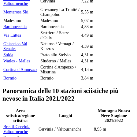
Cervinia
7,22 m
Valtournenche
Gressoney La Trinité /
Monterosa Ski
5,55 m
Champoluc
Madesimo
Madesimo
5,07 m
Bardonecchia
Bardonecchia
4,83 m
Sestriere / Sauze
Via Lattea
4,49 m
d'Oulx
Ghiacciao Val
Naturno / Vernagt /
4,39 m
Senales
Kurzras
Solda
Prato allo Stelvio
4,31 m
Watles - Malles
Sluderno / Malles
4,31 m
Cortina d'Ampezzo /
Cortina d'Ampezzo
4,13 m
Misurina
Bormio
Bormio
3,84 m
Panoramica delle 10 stazioni sciistiche più
nevose in Italia 2021/2022
Area
Montagna Nuova
sciistica/regione
Luoghi
Neve Stagione
sciistica
2021/2022
Breuil-Cervinia
Cervinia / Valtournenche
8,95 m
Valtournenche