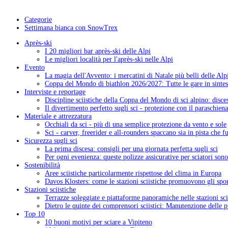
Categorie
Settimana bianca con SnowTrex
Après-ski
I 20 migliori bar après-ski delle Alpi
Le migliori località per l'après-ski nelle Alpi
Evento
La magia dell'Avvento: i mercatini di Natale più belli delle Alp
Coppa del Mondo di biathlon 2026/2027: Tutte le gare in sintes
Interviste e reportage
Discipline sciistiche della Coppa del Mondo di sci alpino: disces
Il divertimento perfetto sugli sci - protezione con il paraschiena
Materiale e attrezzatura
Occhiali da sci - più di una semplice protezione da vento e sole
Sci - carver, freerider e all-rounders spaccano sia in pista che f
Sicurezza sugli sci
La prima discesa: consigli per una giornata perfetta sugli sci
Per ogni evenienza: queste polizze assicurative per sciatori sono
Sostenibilità
Aree sciistiche particolarmente rispettose del clima in Europa
Davos Klosters: come le stazioni sciistiche promuovono gli sport
Stazioni sciistiche
Terrazze soleggiate e piattaforme panoramiche nelle stazioni sci
Dietro le quinte dei comprensori sciistici: Manutenzione delle pi
Top 10
10 buoni motivi per sciare a Vipiteno