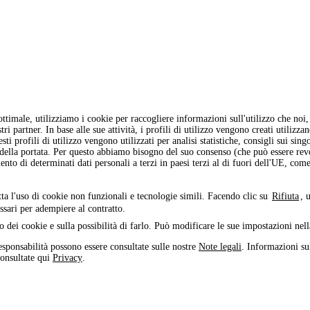
ottimale, utilizziamo i cookie per raccogliere informazioni sull'utilizzo che n
i partner. In base alle sue attività, i profili di utilizzo vengono creati utilizza
ti profili di utilizzo vengono utilizzati per analisi statistiche, consigli sui sing
 della portata. Per questo abbiamo bisogno del suo consenso (che può essere re
ento di determinati dati personali a terzi in paesi terzi al di fuori dell'UE, co
tta l'uso di cookie non funzionali e tecnologie simili. Facendo clic su
Rifiuta
, 
ssari per adempiere al contratto.
o dei cookie e sulla possibilità di farlo. Può modificare le sue impostazioni nel
esponsabilità possono essere consultate sulle nostre
Note legali
. Informazioni sul
consultate qui
Privacy
.