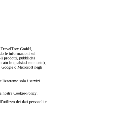
oi, TravelTrex GmbH,
ndo le informazioni sul
oli prodotti, pubblicità
vocato in qualsiasi momento),
me Google o Microsoft negli
utilizzeremo solo i servizi
la nostra
Cookie-Policy
.
l'utilizzo dei dati personali e