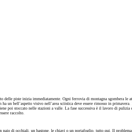
to delle piste inizia immediatamente. Ogni ferrovia di montagna sgombera le attrez
on ha un bell’aspetto visivo nell’area sciistica deve essere rimosso in primave
iene poi stoccato nelle stazioni a valle. La fase successiva è il lavoro di puliz
essere raccolto.
n paio di occhiali, un bastone, le chiavi o un portafoglio, tutto qui. Il problema