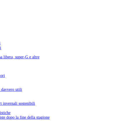
i
i
a libera, super-G e altre
uori
 davvero utili
 invernali sostenibili
istiche
ste dopo la fine della stagione