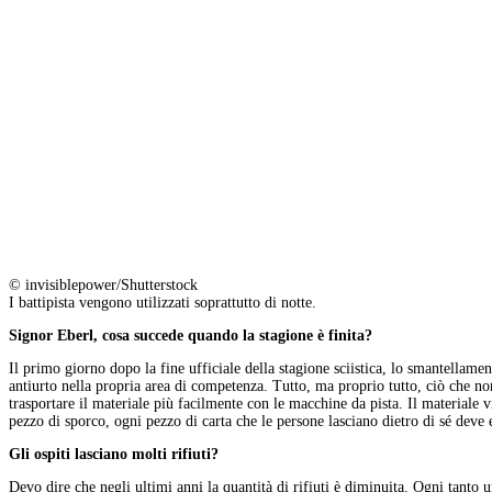
© invisiblepower/Shutterstock
I battipista vengono utilizzati soprattutto di notte.
Signor Eberl, cosa succede quando la stagione è finita?
Il primo giorno dopo la fine ufficiale della stagione sciistica, lo smantellamen
antiurto nella propria area di competenza. Tutto, ma proprio tutto, ciò che n
trasportare il materiale più facilmente con le macchine da pista. Il materiale v
pezzo di sporco, ogni pezzo di carta che le persone lasciano dietro di sé deve 
Gli ospiti lasciano molti rifiuti?
Devo dire che negli ultimi anni la quantità di rifiuti è diminuita. Ogni tanto u