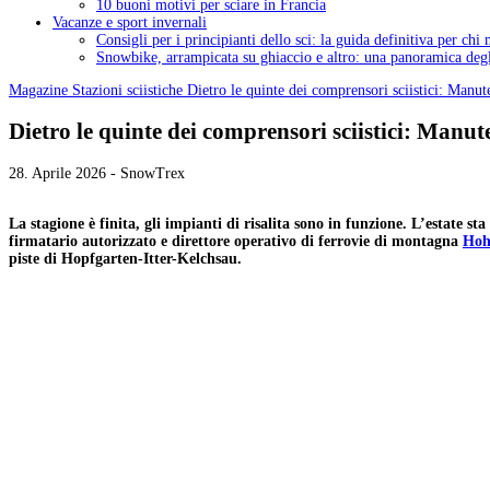
10 buoni motivi per sciare in Francia
Vacanze e sport invernali
Consigli per i principianti dello sci: la guida definitiva per chi
Snowbike, arrampicata su ghiaccio e altro: una panoramica degli
Magazine
Stazioni sciistiche
Dietro le quinte dei comprensori sciistici: Manute
Dietro le quinte dei comprensori sciistici: Manute
28. Aprile 2026 - SnowTrex
La stagione è finita, gli impianti di risalita sono in funzione. L’estate st
firmatario autorizzato e direttore operativo di ferrovie di montagna
Hoh
piste di Hopfgarten-Itter-Kelchsau.