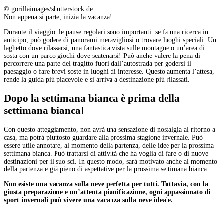
© gorillaimages/shutterstock.de
Non appena si parte, inizia la vacanza!
Durante il viaggio, le pause regolari sono importanti: se fa una ricerca in
anticipo, può godere di panorami meravigliosi o trovare luoghi speciali: Un
laghetto dove rilassarsi, una fantastica vista sulle montagne o un’area di
sosta con un parco giochi dove scatenarsi! Può anche valere la pena di
percorrere una parte del tragitto fuori dall’autostrada per godersi il
paesaggio o fare brevi soste in luoghi di interesse. Questo aumenta l’attesa,
rende la guida più piacevole e si arriva a destinazione più rilassati.
Dopo la settimana bianca è prima della
settimana bianca!
Con questo atteggiamento, non avrà una sensazione di nostalgia al ritorno a
casa, ma potrà piuttosto guardare alla prossima stagione invernale. Può
essere utile annotare, al momento della partenza, delle idee per la prossima
settimana bianca. Può trattarsi di attività che ha voglia di fare o di nuove
destinazioni per il suo sci. In questo modo, sarà motivato anche al momento
della partenza e già pieno di aspettative per la prossima settimana bianca.
Non esiste una vacanza sulla neve perfetta per tutti. Tuttavia, con la
giusta preparazione e un’attenta pianificazione, ogni appassionato di
sport invernali può vivere una vacanza sulla neve ideale.