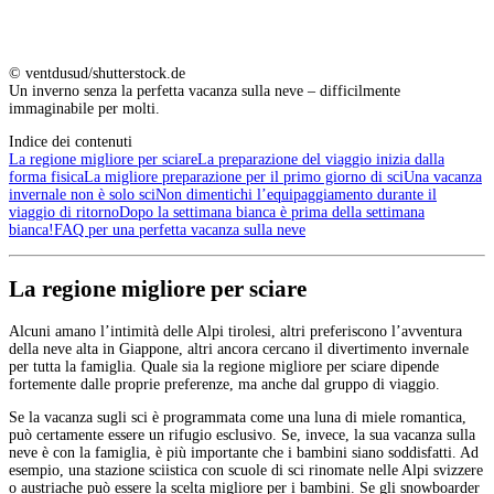
© ventdusud/shutterstock.de
Un inverno senza la perfetta vacanza sulla neve – difficilmente
immaginabile per molti.
Indice dei contenuti
La regione migliore per sciare
La preparazione del viaggio inizia dalla
forma fisica
La migliore preparazione per il primo giorno di sci
Una vacanza
invernale non è solo sci
Non dimentichi l’equipaggiamento durante il
viaggio di ritorno
Dopo la settimana bianca è prima della settimana
bianca!
FAQ per una perfetta vacanza sulla neve
La regione migliore per sciare
Alcuni amano l’intimità delle Alpi tirolesi, altri preferiscono l’avventura
della neve alta in Giappone, altri ancora cercano il divertimento invernale
per tutta la famiglia. Quale sia la regione migliore per sciare dipende
fortemente dalle proprie preferenze, ma anche dal gruppo di viaggio.
Se la vacanza sugli sci è programmata come una luna di miele romantica,
può certamente essere un rifugio esclusivo. Se, invece, la sua vacanza sulla
neve è con la famiglia, è più importante che i bambini siano soddisfatti. Ad
esempio, una stazione sciistica con scuole di sci rinomate nelle Alpi svizzere
o austriache può essere la scelta migliore per i bambini. Se gli snowboarder