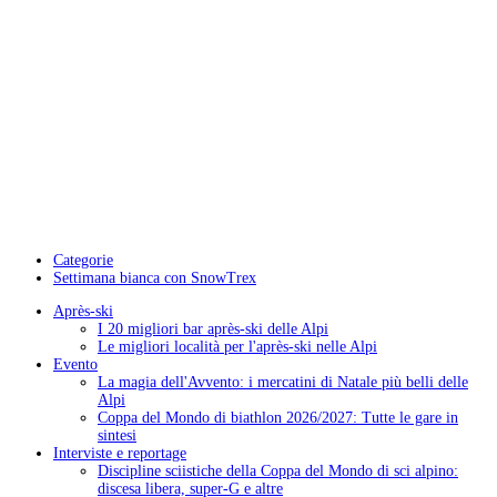
Categorie
Settimana bianca con SnowTrex
Après-ski
I 20 migliori bar après-ski delle Alpi
Le migliori località per l'après-ski nelle Alpi
Evento
La magia dell'Avvento: i mercatini di Natale più belli delle
Alpi
Coppa del Mondo di biathlon 2026/2027: Tutte le gare in
sintesi
Interviste e reportage
Discipline sciistiche della Coppa del Mondo di sci alpino:
discesa libera, super-G e altre