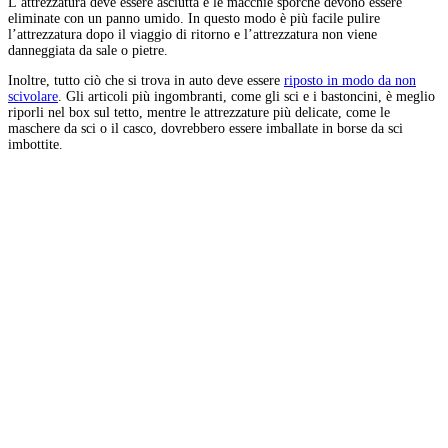
L’attrezzatura deve essere asciutta e le macchie sporche devono essere
eliminate con un panno umido. In questo modo è più facile pulire
l’attrezzatura dopo il viaggio di ritorno e l’attrezzatura non viene
danneggiata da sale o pietre.
Inoltre, tutto ciò che si trova in auto deve essere
riposto in modo da non
scivolare
. Gli articoli più ingombranti, come gli sci e i bastoncini, è meglio
riporli nel box sul tetto, mentre le attrezzature più delicate, come le
maschere da sci o il casco, dovrebbero essere imballate in borse da sci
imbottite.