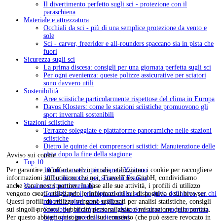
Il divertimento perfetto sugli sci - protezione con il
paraschiena
Materiale e attrezzatura
Occhiali da sci - più di una semplice protezione da vento e
sole
Sci - carver, freerider e all-rounders spaccano sia in pista che
fuori
Sicurezza sugli sci
La prima discesa: consigli per una giornata perfetta sugli sci
Per ogni evenienza: queste polizze assicurative per sciatori
sono davvero utili
Sostenibilità
Aree sciistiche particolarmente rispettose del clima in Europa
Davos Klosters: come le stazioni sciistiche promuovono gli
sport invernali sostenibili
Stazioni sciistiche
Terrazze soleggiate e piattaforme panoramiche nelle stazioni
sciistiche
Dietro le quinte dei comprensori sciistici: Manutenzione delle
piste dopo la fine della stagione
Avviso sui cookie
Top 10
10 buoni motivi per sciare a Vipiteno
Per garantire un'offerta web ottimale, utilizziamo i cookie per raccogliere
10 buoni motivi per sciare in Francia
informazioni sull'utilizzo che noi, TravelTrex GmbH, condividiamo
Vacanze e sport invernali
anche con i nostri partner. In base alle sue attività, i profili di utilizzo
Consigli per i principianti dello sci: la guida definitiva per chi
vengono creati utilizzando le informazioni sul dispositivo e sul browser.
muove i primi passi sugli sci
Questi profili di utilizzo vengono utilizzati per analisi statistiche, consigli
Snowbike, arrampicata su ghiaccio e altro: una panoramica
sui singoli prodotti, pubblicità personalizzata e misurazione della portata.
degli sport invernali alternativi
Per questo abbiamo bisogno del suo consenso (che può essere revocato in