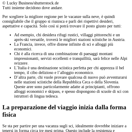
© Lucky Business/shutterstock.de
Tutti insieme decidono dove andare.
Per scegliere la migliore regione per le vacanze sulla neve, è quindi
consigliabile che il gruppo si riunisca e parli dei rispettivi desideri,
aspettative e capacità. Solo così si potrà trovare il posto giusto per tutti:
Ad esempio, chi desidera rifugi rustici, villaggi pittoreschi e un
après-ski versatile, troverà le migliori stazioni sciistiche in Austria.
La Francia, invece, offre distese infinite di sci e alloggi più
economici.
Chi è alla ricerca di una combinazione di paesaggi montani
impressionanti, servizi eccellenti e tranquillità, sarà felice nelle Alpi
svizzere.
L’Italia è una destinazione sciistica perfetta per chi apprezza il bel
tempo, il cibo delizioso e l’alloggio economico.
D’altra parte, chi vuole provare qualcosa di nuovo può avventurarsi
nelle stazioni sciistiche della Repubblica Ceca o della Slovenia.
Queste aree sono particolarmente adatte ai principianti, offrono
alloggi economici e skipass, e spesso dispongono di scuole di sci con
istruttori di lingua tedesca.
La preparazione del viaggio inizia dalla forma
fisica
Se sta per partire per una vacanza sugli sci, idealmente dovrebbe iniziare a
tenersi in forma circa tre mesi prima. Questo include la resistenza e