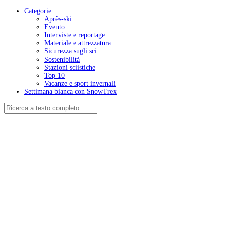
Categorie
Après-ski
Evento
Interviste e reportage
Materiale e attrezzatura
Sicurezza sugli sci
Sostenibilità
Stazioni sciistiche
Top 10
Vacanze e sport invernali
Settimana bianca con SnowTrex