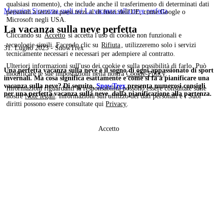
qualsiasi momento), che include anche il trasferimento di determinati dati
Magazine
Sicurezza sugli sci
La vacanza sulla neve perfetta
personali a terzi in paesi terzi al di fuori dell'UE, come Google o
Microsoft negli USA.
La vacanza sulla neve perfetta
Cliccando su
Accetto
si accetta l'uso di cookie non funzionali e
tecnologie simili. Facendo clic su
Rifiuta
, utilizzeremo solo i servizi
31. Luglio 2023 - SnowTrex
tecnicamente necessari e necessari per adempiere al contratto.
Ulteriori informazioni sull'uso dei cookie e sulla possibilità di farlo. Può
Una perfetta vacanza sulla neve è il sogno di ogni appassionato di sport
modificare le sue impostazioni nella nostra
Cookie-Policy
.
invernali. Ma cosa significa esattamente e come si fa a pianificare una
vacanza sulla neve? Di seguito,
SnowTrex
presenta numerosi consigli
Informazioni riguardanti la responsabilità possono essere consultate sulle
per una perfetta vacanza sulla neve, dalla pianificazione alla partenza.
nostre
Note legali
. Informazioni sull'utilizzo dei dati personali e i Suoi
diritti possono essere consultate qui
Privacy
.
Accetto