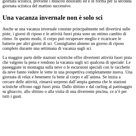
giornata sciistica, previene i muscoli doloranti ed è in forma per la seconda
giornata sciistica del mattino successivo.
Una vacanza invernale non è solo sci
Anche se una vacanza invernale consiste principalmente nel divertirsi sulle
piste, i giorni di riposo e le attività fuori pista sono un ottimo cambio di
ritmo. In questo modo, il corpo può recuperare meglio e ricaricare le
batterie per altri giorni di sci. Consigliamo almeno un giorno di riposo
completo durante una settimana di vacanza sugli sci.
La maggior parte delle stazioni sciistiche offre divertenti attività fuori pista
che valgono la pena e rendono la vacanza sugli sci qualcosa di speciale: Le
passeggiate in montagna sulla neve o le escursioni speciali con le racchette
da neve fanno vedere le vette in una prospettiva completamente nuova. Una
giornata di relax e benessere fa bene al corpo e all’anima. Se inizia a
cercare delle attività, rimarrà sorpreso dall’ampia gamma che le stazioni
sciistiche offrono oggi fuori pista. Dallo slittino e dal curling al pattinaggio
su ghiaccio, allo slittino o alla visita di una divertente piscina, ce n’è per
tutti i gusti.