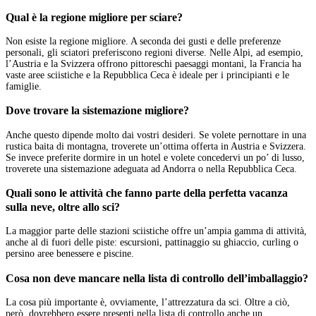
Qual è la regione migliore per sciare?
Non esiste la regione migliore. A seconda dei gusti e delle preferenze
personali, gli sciatori preferiscono regioni diverse. Nelle Alpi, ad esempio,
l’Austria e la Svizzera offrono pittoreschi paesaggi montani, la Francia ha
vaste aree sciistiche e la Repubblica Ceca è ideale per i principianti e le
famiglie.
Dove trovare la sistemazione migliore?
Anche questo dipende molto dai vostri desideri. Se volete pernottare in una
rustica baita di montagna, troverete un’ottima offerta in Austria e Svizzera.
Se invece preferite dormire in un hotel e volete concedervi un po’ di lusso,
troverete una sistemazione adeguata ad Andorra o nella Repubblica Ceca.
Quali sono le attività che fanno parte della perfetta vacanza
sulla neve, oltre allo sci?
La maggior parte delle stazioni sciistiche offre un’ampia gamma di attività,
anche al di fuori delle piste: escursioni, pattinaggio su ghiaccio, curling o
persino aree benessere e piscine.
Cosa non deve mancare nella lista di controllo dell’imballaggio?
La cosa più importante è, ovviamente, l’attrezzatura da sci. Oltre a ciò,
però, dovrebbero essere presenti nella lista di controllo anche un