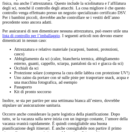
fisica, ma anche l’attrezzatura. Questo include la sciolinatura e l’affilatura
degli sci, nonché il controllo degli attacchi. La cosa migliore è che questo
controllo venga effettuato presso un negozio specializzato certificato DSV.
Per i bambini piccoli, dovrebbe anche controllare se i vestiti dell’anno
precedente sono ancora adatti.
Per assicurarsi di non dimenticare nessuna attrezzatura, può essere utile una
lista di controllo per l’imballaggio
. I seguenti articoli non devono essere
dimenticati in nessun caso:
Attrezzatura e relativo materiale (scarponi, bastoni, protezioni,
casco)
Abbigliamento da sci (calze, biancheria termica, abbigliamento
esterno, guanti, cappello, sciarpa, pantaloni da sci e giacca da sci)
Occhiali da sci
Protezione solare (compresa la cura delle labbra con protezione UV!)
Uno zaino da portare con sé sulle piste per trasportare snack, acqua e
una macchina fotografica, ad esempio
Passaporto
Kit di pronto soccorso
Inoltre, se sta per partire per una settimana bianca all’estero, dovrebbe
stipulare un’assicurazione sanitaria.
Occorre anche considerare la parte logistica della pianificazione. Dopo
tutto, se la vacanza sulla neve inizia con un ingorgo costante, l’umore della
vacanza svanirà rapidamente. È quindi consigliabile una buona
pianificazione degli itinerari. È anche consigliabile non partire il primo