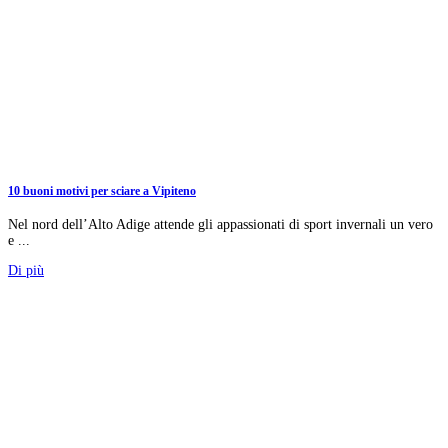
10 buoni motivi per sciare a Vipiteno
Nel nord dell’Alto Adige attende gli appassionati di sport invernali un vero
e ...
Di più