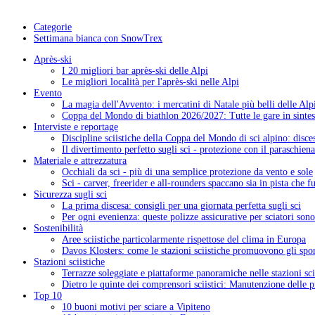
Categorie
Settimana bianca con SnowTrex
Après-ski
I 20 migliori bar après-ski delle Alpi
Le migliori località per l'après-ski nelle Alpi
Evento
La magia dell'Avvento: i mercatini di Natale più belli delle Alp
Coppa del Mondo di biathlon 2026/2027: Tutte le gare in sintes
Interviste e reportage
Discipline sciistiche della Coppa del Mondo di sci alpino: disces
Il divertimento perfetto sugli sci - protezione con il paraschiena
Materiale e attrezzatura
Occhiali da sci - più di una semplice protezione da vento e sole
Sci - carver, freerider e all-rounders spaccano sia in pista che f
Sicurezza sugli sci
La prima discesa: consigli per una giornata perfetta sugli sci
Per ogni evenienza: queste polizze assicurative per sciatori sono
Sostenibilità
Aree sciistiche particolarmente rispettose del clima in Europa
Davos Klosters: come le stazioni sciistiche promuovono gli sport
Stazioni sciistiche
Terrazze soleggiate e piattaforme panoramiche nelle stazioni sci
Dietro le quinte dei comprensori sciistici: Manutenzione delle pi
Top 10
10 buoni motivi per sciare a Vipiteno