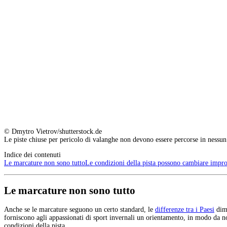
© Dmytro Vietrov/shutterstock.de
Le piste chiuse per pericolo di valanghe non devono essere percorse in nessun
Indice dei contenuti
Le marcature non sono tutto
Le condizioni della pista possono cambiare impr
Le marcature non sono tutto
Anche se le marcature seguono un certo standard, le
differenze tra i Paesi
dimo
forniscono agli appassionati di sport invernali un orientamento, in modo da non
condizioni della pista.