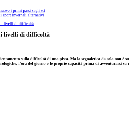
 muove i primi passi sugli sci
 sport invernali alternativi
i livelli di difficoltà
livelli di difficoltà
ntamento sulla difficoltà di una pista. Ma la segnaletica da sola non è suff
rologiche, l’ora del giorno o le proprie capacità prima di avventurarsi su 