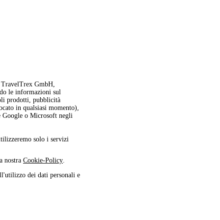
oi, TravelTrex GmbH,
ndo le informazioni sul
oli prodotti, pubblicità
vocato in qualsiasi momento),
me Google o Microsoft negli
utilizzeremo solo i servizi
la nostra
Cookie-Policy
.
l'utilizzo dei dati personali e