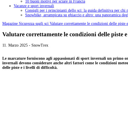
10 buoni motivi per sciare in Francia
Vacanze e sport invernali
Consigli per i principianti dello sci: la guida definitiva per chi
Snowbike, arrampicata su ghiaccio e altro: una panoramica degli
Magazine
Sicurezza sugli sci
Valutare correttamente le condizioni delle piste e 
Valutare correttamente le condizioni delle piste e i 
11. Marzo 2025 - SnowTrex
Le marcature forniscono agli appassionati di sport invernali un primo orie
invernali devono considerare anche altri fattori come le condizioni meteo
delle piste e i livelli di difficoltà.