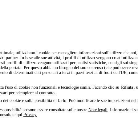
ottimale, utilizziamo i cookie per raccogliere informazioni sull'utilizzo che n
i partner. In base alle sue attività, i profili di utilizzo vengono creati utilizza
ti profili di utilizzo vengono utilizzati per analisi statistiche, consigli sui sing
 della portata. Per questo abbiamo bisogno del suo consenso (che può essere re
ento di determinati dati personali a terzi in paesi terzi al di fuori dell'UE, co
tta l'uso di cookie non funzionali e tecnologie simili. Facendo clic su
Rifiuta
, 
ssari per adempiere al contratto.
o dei cookie e sulla possibilità di farlo. Può modificare le sue impostazioni nel
esponsabilità possono essere consultate sulle nostre
Note legali
. Informazioni sul
consultate qui
Privacy
.