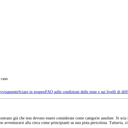
 caso.
ovvisamente
Sciare in gruppo
FAQ sulle condizioni delle piste e sui livelli di diff
strano già che non devono essere considerate come categorie assolute. Si scia 
 avventurarsi alla cieca come principianti su una pista pericolosa. Tuttavia, ci s