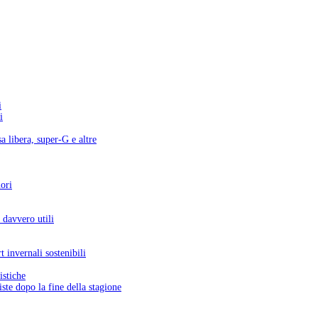
i
i
a libera, super-G e altre
uori
 davvero utili
 invernali sostenibili
istiche
ste dopo la fine della stagione